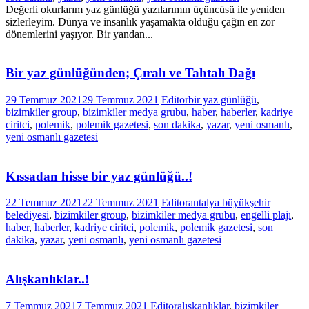
Değerli okurlarım yaz günlüğü yazılarımın üçüncüsü ile yeniden
sizlerleyim. Dünya ve insanlık yaşamakta olduğu çağın en zor
dönemlerini yaşıyor. Bir yandan...
Bir yaz günlüğünden; Çıralı ve Tahtalı Dağı
29 Temmuz 2021
29 Temmuz 2021
Editor
bir yaz günlüğü
,
bizimkiler group
,
bizimkiler medya grubu
,
haber
,
haberler
,
kadriye
ciritci
,
polemik
,
polemik gazetesi
,
son dakika
,
yazar
,
yeni osmanlı
,
yeni osmanlı gazetesi
Kıssadan hisse bir yaz günlüğü..!
22 Temmuz 2021
22 Temmuz 2021
Editor
antalya büyükşehir
belediyesi
,
bizimkiler group
,
bizimkiler medya grubu
,
engelli plajı
,
haber
,
haberler
,
kadriye ciritci
,
polemik
,
polemik gazetesi
,
son
dakika
,
yazar
,
yeni osmanlı
,
yeni osmanlı gazetesi
Alışkanlıklar..!
7 Temmuz 2021
7 Temmuz 2021
Editor
alışkanlıklar
,
bizimkiler