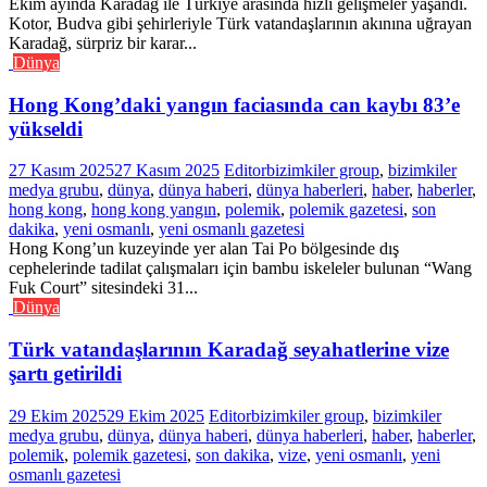
Ekim ayında Karadağ ile Türkiye arasında hızlı gelişmeler yaşandı.
Kotor, Budva gibi şehirleriyle Türk vatandaşlarının akınına uğrayan
Karadağ, sürpriz bir karar...
Dünya
Hong Kong’daki yangın faciasında can kaybı 83’e
yükseldi
27 Kasım 2025
27 Kasım 2025
Editor
bizimkiler group
,
bizimkiler
medya grubu
,
dünya
,
dünya haberi
,
dünya haberleri
,
haber
,
haberler
,
hong kong
,
hong kong yangın
,
polemik
,
polemik gazetesi
,
son
dakika
,
yeni osmanlı
,
yeni osmanlı gazetesi
Hong Kong’un kuzeyinde yer alan Tai Po bölgesinde dış
cephelerinde tadilat çalışmaları için bambu iskeleler bulunan “Wang
Fuk Court” sitesindeki 31...
Dünya
Türk vatandaşlarının Karadağ seyahatlerine vize
şartı getirildi
29 Ekim 2025
29 Ekim 2025
Editor
bizimkiler group
,
bizimkiler
medya grubu
,
dünya
,
dünya haberi
,
dünya haberleri
,
haber
,
haberler
,
polemik
,
polemik gazetesi
,
son dakika
,
vize
,
yeni osmanlı
,
yeni
osmanlı gazetesi