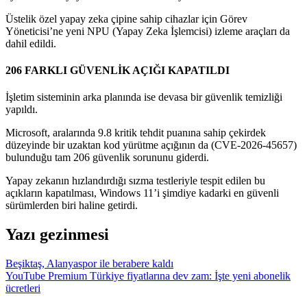
Üstelik özel yapay zeka çipine sahip cihazlar için Görev
Yöneticisi’ne yeni NPU (Yapay Zeka İşlemcisi) izleme araçları da
dahil edildi.
206 FARKLI GÜVENLİK AÇIĞI KAPATILDI
İşletim sisteminin arka planında ise devasa bir güvenlik temizliği
yapıldı.
Microsoft, aralarında 9.8 kritik tehdit puanına sahip çekirdek
düzeyinde bir uzaktan kod yürütme açığının da (CVE-2026-45657)
bulunduğu tam 206 güvenlik sorununu giderdi.
Yapay zekanın hızlandırdığı sızma testleriyle tespit edilen bu
açıkların kapatılması, Windows 11’i şimdiye kadarki en güvenli
sürümlerden biri haline getirdi.
Yazı gezinmesi
Beşiktaş, Alanyaspor ile berabere kaldı
YouTube Premium Türkiye fiyatlarına dev zam: İşte yeni abonelik
ücretleri