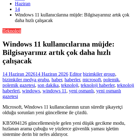
Haziran
14
Windows 11 kullanıcılarına müjde: Bilgisayarınız artık çok
daha hızlı çalışacak
Teknoloji
Windows 11 kullanıcılarına müjde:
Bilgisayarınız artık çok daha hızlı
çalışacak
14 Haziran 2026
14 Haziran 2026
Editor
bizimkiler group
,
bizimkiler medya grubu
,
haber
,
haberler
,
microsoft
,
polemik
,
polemik gazetesi
,
son dakika
,
teknoloji
,
teknoloji haberler
,
teknoloji
haberleri
,
windows
,
windows 11
,
yeni osmanlı
,
yeni osmanlı
gazetesi
Microsoft, Windows 11 kullanıcılarının uzun süredir şikayetçi
olduğu sorunları yeni güncelleme ile çözdü.
KB5094126 güncellemesiyle gelen yeni düşük gecikme modu,
hızlanan arama çubuğu ve yüzlerce güvenlik yaması işletim
sistemine derin bir nefes aldırıyor.