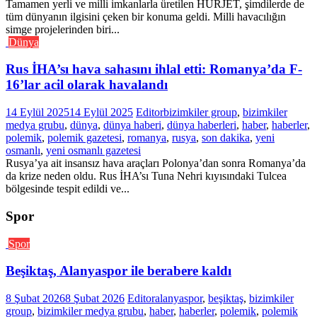
Tamamen yerli ve milli imkanlarla üretilen HÜRJET, şimdilerde de
tüm dünyanın ilgisini çeken bir konuma geldi. Milli havacılığın
simge projelerinden biri...
Dünya
Rus İHA’sı hava sahasını ihlal etti: Romanya’da F-
16’lar acil olarak havalandı
14 Eylül 2025
14 Eylül 2025
Editor
bizimkiler group
,
bizimkiler
medya grubu
,
dünya
,
dünya haberi
,
dünya haberleri
,
haber
,
haberler
,
polemik
,
polemik gazetesi
,
romanya
,
rusya
,
son dakika
,
yeni
osmanlı
,
yeni osmanlı gazetesi
Rusya’ya ait insansız hava araçları Polonya’dan sonra Romanya’da
da krize neden oldu. Rus İHA’sı Tuna Nehri kıyısındaki Tulcea
bölgesinde tespit edildi ve...
Spor
Spor
Beşiktaş, Alanyaspor ile berabere kaldı
8 Şubat 2026
8 Şubat 2026
Editor
alanyaspor
,
beşiktaş
,
bizimkiler
group
,
bizimkiler medya grubu
,
haber
,
haberler
,
polemik
,
polemik