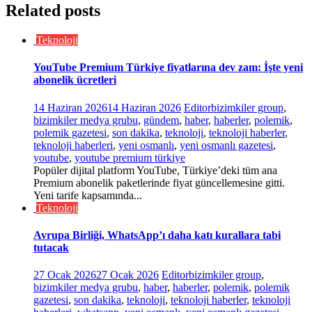
Related posts
Teknoloji
YouTube Premium Türkiye fiyatlarına dev zam: İşte yeni
abonelik ücretleri
14 Haziran 2026
14 Haziran 2026
Editor
bizimkiler group
,
bizimkiler medya grubu
,
gündem
,
haber
,
haberler
,
polemik
,
polemik gazetesi
,
son dakika
,
teknoloji
,
teknoloji haberler
,
teknoloji haberleri
,
yeni osmanlı
,
yeni osmanlı gazetesi
,
youtube
,
youtube premium türkiye
Popüler dijital platform YouTube, Türkiye’deki tüm ana
Premium abonelik paketlerinde fiyat güncellemesine gitti.
Yeni tarife kapsamında...
Teknoloji
Avrupa Birliği, WhatsApp’ı daha katı kurallara tabi
tutacak
27 Ocak 2026
27 Ocak 2026
Editor
bizimkiler group
,
bizimkiler medya grubu
,
haber
,
haberler
,
polemik
,
polemik
gazetesi
,
son dakika
,
teknoloji
,
teknoloji haberler
,
teknoloji