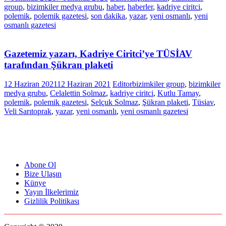
group
,
bizimkiler medya grubu
,
haber
,
haberler
,
kadriye ciritci
,
polemik
,
polemik gazetesi
,
son dakika
,
yazar
,
yeni osmanlı
,
yeni
osmanlı gazetesi
Gazetemiz yazarı, Kadriye Ciritci’ye TÜSİAV
tarafından Şükran plaketi
12 Haziran 2021
12 Haziran 2021
Editor
bizimkiler group
,
bizimkiler
medya grubu
,
Celalettin Solmaz
,
kadriye ciritci
,
Kutlu Tamay
,
polemik
,
polemik gazetesi
,
Selçuk Solmaz
,
Şükran plaketi
,
Tüsiav
,
Veli Sarıtoprak
,
yazar
,
yeni osmanlı
,
yeni osmanlı gazetesi
Abone Ol
Bize Ulaşın
Künye
Yayın İlkelerimiz
Gizlilik Politikası