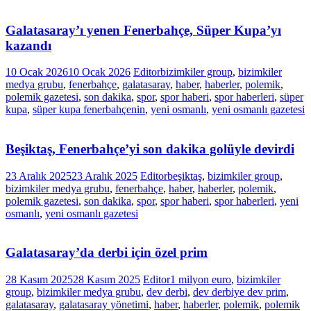
Galatasaray’ı yenen Fenerbahçe, Süper Kupa’yı
kazandı
10 Ocak 2026
10 Ocak 2026
Editor
bizimkiler group
,
bizimkiler
medya grubu
,
fenerbahçe
,
galatasaray
,
haber
,
haberler
,
polemik
,
polemik gazetesi
,
son dakika
,
spor
,
spor haberi
,
spor haberleri
,
süper
kupa
,
süper kupa fenerbahçenin
,
yeni osmanlı
,
yeni osmanlı gazetesi
Beşiktaş, Fenerbahçe’yi son dakika golüyle devirdi
23 Aralık 2025
23 Aralık 2025
Editor
beşiktaş
,
bizimkiler group
,
bizimkiler medya grubu
,
fenerbahçe
,
haber
,
haberler
,
polemik
,
polemik gazetesi
,
son dakika
,
spor
,
spor haberi
,
spor haberleri
,
yeni
osmanlı
,
yeni osmanlı gazetesi
Galatasaray’da derbi için özel prim
28 Kasım 2025
28 Kasım 2025
Editor
1 milyon euro
,
bizimkiler
group
,
bizimkiler medya grubu
,
dev derbi
,
dev derbiye dev prim
,
galatasaray
,
galatasaray yönetimi
,
haber
,
haberler
,
polemik
,
polemik