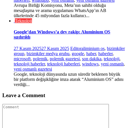
haberleri
,
whatsapp
,
yeni osmanlı
,
yeni osmanlı gazetesi
Avrupa Birliği Komisyonu, Meta’nın sahibi olduğu
mesajlaşma ve arama uygulaması WhatsApp’ın AB
ülkelerinde 45 milyondan fazla kullanıcı...
Teknoloji
Google’dan Windows’a dev rakip: Aluminium OS
sızdırıldı
27 Kasım 2025
27 Kasım 2025
Editor
aliminium os
,
bizimkiler
group
,
bizimkiler medya grubu
,
google
,
haber
,
haberler
,
microsoft
,
polemik
,
polemik gazetesi
,
son dakika
,
teknoloji
,
teknoloji haberler
,
teknoloji haberleri
,
windows
,
yeni osmanlı
,
yeni osmanlı gazetesi
Google, teknoloji dünyasında uzun süredir beklenen büyük
bir platform değişikliğine imza atarak “Aluminium OS” adını
verdiği...
Leave a Comment