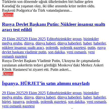
Türklerin son dönemde uğrak ülkelerinden biri haline gelen
Karadağ’da yaşanan olay, iki ülke arasında krize neden oldu.
Başkenti Podgorica’da Türk vatandaşlarının...
Dünya
Rusya Devlet Başkanı Putin: Nükleer insansız sualtı
aracı test edildi
29 Ekim 2025
29 Ekim 2025
Editor
bizimkiler group
,
bizimkiler
medya grubu
,
dünya
,
dünya haberi
,
dünya haberleri
,
haber
,
haberler
,
nükleer insansız sualtı aracı
,
polemik
,
polemik gazetesi
,
putin
,
rusya
devlet başkanı vladimir putin
,
son dakika
,
yeni osmanlı
,
yeni
osmanlı gazetesi
Rusya Devlet Başkanı Vladimir Putin, Ukrayna ile çatışmalarda
yaralanan askerlerin tedavi gördüğü Moskova’daki Merkez Askeri
Klinik Hastanesi’ni ziyaret etti. Putin askeri...
Dünya
İspanya, HÜRJET’in satın alımını onayladı
29 Ekim 2025
29 Ekim 2025
Editor
bizimkiler group
,
bizimkiler
medya grubu
,
dünya
,
dünya haberi
,
dünya haberleri
,
haber
,
haberler
,
hürjet
,
ispanya
,
polemik
,
polemik gazetesi
,
son dakika
,
yeni osmanlı
,
yeni osmanlı gazetesi