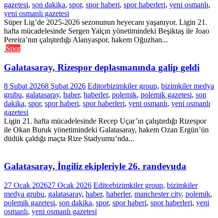
gazetesi
,
son dakika
,
spor
,
spor haberi
,
spor haberleri
,
yeni osmanlı
,
yeni osmanlı gazetesi
Süper Lig’de 2025-2026 sezonunun heyecanı yaşanıyor. Ligin 21.
hafta mücadelesinde Sergen Yalçın yönetimindeki Beşiktaş ile Joao
Pereira’nın çalıştırdığı Alanyaspor, hakem Oğuzhan...
Spor
Galatasaray, Rizespor deplasmanında galip geldi
8 Şubat 2026
8 Şubat 2026
Editor
bizimkiler group
,
bizimkiler medya
grubu
,
galatasaray
,
haber
,
haberler
,
polemik
,
polemik gazetesi
,
son
dakika
,
spor
,
spor haberi
,
spor haberleri
,
yeni osmanlı
,
yeni osmanlı
gazetesi
Ligin 21. hafta mücadelesinde Recep Uçar’ın çalıştırdığı Rizespor
ile Okan Buruk yönetimindeki Galatasaray, hakem Ozan Ergün’ün
düdük çaldığı maçta Rize Stadyumu’nda...
Galatasaray, İngiliz ekipleriyle 26. randevuda
27 Ocak 2026
27 Ocak 2026
Editor
bizimkiler group
,
bizimkiler
medya grubu
,
galatasaray
,
haber
,
haberler
,
manchester city
,
polemik
,
polemik gazetesi
,
son dakika
,
spor
,
spor haberi
,
spor haberleri
,
yeni
osmanlı
,
yeni osmanlı gazetesi