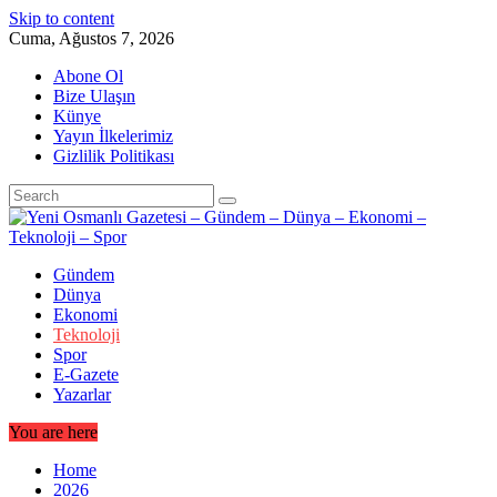
Skip to content
Cuma, Ağustos 7, 2026
Abone Ol
Bize Ulaşın
Künye
Yayın İlkelerimiz
Gizlilik Politikası
Gündem
Dünya
Ekonomi
Teknoloji
Spor
E-Gazete
Yazarlar
You are here
Home
2026