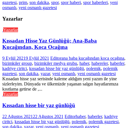
gazetesi
,
prim
,
son dakika
,
spor
,
spor haberi
,
spor haberleri
,
yeni
osmanlı
,
yeni osmanlı gazetesi
Yazarlar
Yazarlar
Kıssadan Hisse Yaz Günlüğü; Ana-Baba
Kucağından, Koca Ocağına
9 Eylül 2021
9 Eylül 2021
Editor
ana baba kucağından koca ocağına
,
bizimkiler group
,
bizimkiler medya grubu
,
haber
,
habereler
,
haberler
,
kadriye ciritci
,
kıssadan hisse bir yaz günlüğü
,
polemik
,
polemik
gazetesi
,
son dakika
,
yazar
,
yeni osmanlı
,
yeni osmanlı gazetesi
Kıssadan hisse yaz serisinde kaleme aldığım yeni yazım ile yine
sizlerleyim. Dünyada ve ülkemizde yaşanan salgın hayatlarımıza
kısıtlama getirse de ,...
Yazarlar
Kıssadan hisse bir yaz günlüğü
22 Ağustos 2021
22 Ağustos 2021
Editor
haber
,
haberler
,
kadriye
ciritci
,
kıssadan hisse bir yaz günlüğü
,
polemik
,
polemik gazetesi
,
son dakika
,
yazar
,
yeni osmanlı
,
yeni osmanlı gazetesi