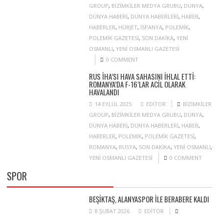
GROUP
,
BIZIMKILER MEDYA GRUBU
,
DÜNYA
,
DÜNYA HABERI
,
DÜNYA HABERLERI
,
HABER
,
HABERLER
,
HÜRJET
,
ISPANYA
,
POLEMIK
,
POLEMIK GAZETESI
,
SON DAKIKA
,
YENI
OSMANLI
,
YENI OSMANLI GAZETESI
0 COMMENT
RUS İHA’SI HAVA SAHASINI IHLAL ETTI:
ROMANYA’DA F-16’LAR ACIL OLARAK
HAVALANDI
14 EYLÜL 2025
EDITOR
BIZIMKILER
GROUP
,
BIZIMKILER MEDYA GRUBU
,
DÜNYA
,
DÜNYA HABERI
,
DÜNYA HABERLERI
,
HABER
,
HABERLER
,
POLEMIK
,
POLEMIK GAZETESI
,
ROMANYA
,
RUSYA
,
SON DAKIKA
,
YENI OSMANLI
,
YENI OSMANLI GAZETESI
0 COMMENT
SPOR
BEŞIKTAŞ, ALANYASPOR ILE BERABERE KALDI
8 ŞUBAT 2026
EDITOR