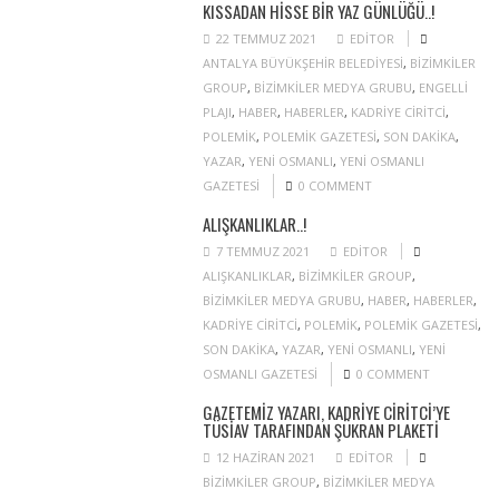
KISSADAN HISSE BIR YAZ GÜNLÜĞÜ..!
22 TEMMUZ 2021
EDITOR
ANTALYA BÜYÜKŞEHIR BELEDIYESI
,
BIZIMKILER
GROUP
,
BIZIMKILER MEDYA GRUBU
,
ENGELLI
PLAJI
,
HABER
,
HABERLER
,
KADRIYE CIRITCI
,
POLEMIK
,
POLEMIK GAZETESI
,
SON DAKIKA
,
YAZAR
,
YENI OSMANLI
,
YENI OSMANLI
GAZETESI
0 COMMENT
ALIŞKANLIKLAR..!
7 TEMMUZ 2021
EDITOR
ALIŞKANLIKLAR
,
BIZIMKILER GROUP
,
BIZIMKILER MEDYA GRUBU
,
HABER
,
HABERLER
,
KADRIYE CIRITCI
,
POLEMIK
,
POLEMIK GAZETESI
,
SON DAKIKA
,
YAZAR
,
YENI OSMANLI
,
YENI
OSMANLI GAZETESI
0 COMMENT
GAZETEMIZ YAZARI, KADRIYE CIRITCI’YE
TÜSİAV TARAFINDAN ŞÜKRAN PLAKETI
12 HAZIRAN 2021
EDITOR
BIZIMKILER GROUP
,
BIZIMKILER MEDYA