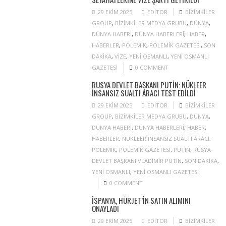
29 EKIM 2025
EDITOR
BIZIMKILER
GROUP
,
BIZIMKILER MEDYA GRUBU
,
DÜNYA
,
DÜNYA HABERI
,
DÜNYA HABERLERI
,
HABER
,
HABERLER
,
POLEMIK
,
POLEMIK GAZETESI
,
SON
DAKIKA
,
VIZE
,
YENI OSMANLI
,
YENI OSMANLI
GAZETESI
0 COMMENT
RUSYA DEVLET BAŞKANI PUTIN: NÜKLEER
INSANSIZ SUALTI ARACI TEST EDILDI
29 EKIM 2025
EDITOR
BIZIMKILER
GROUP
,
BIZIMKILER MEDYA GRUBU
,
DÜNYA
,
DÜNYA HABERI
,
DÜNYA HABERLERI
,
HABER
,
HABERLER
,
NÜKLEER INSANSIZ SUALTI ARACI
,
POLEMIK
,
POLEMIK GAZETESI
,
PUTIN
,
RUSYA
DEVLET BAŞKANI VLADIMIR PUTIN
,
SON DAKIKA
,
YENI OSMANLI
,
YENI OSMANLI GAZETESI
0 COMMENT
İSPANYA, HÜRJET’IN SATIN ALIMINI
ONAYLADI
29 EKIM 2025
EDITOR
BIZIMKILER