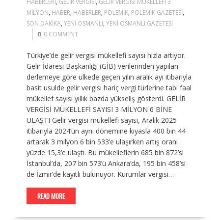
HABERLERI
,
GELIR VERGISI
,
GELIR VERGISI MÜKELLEFI 3
MILYON
,
HABER
,
HABERLER
,
POLEMIK
,
POLEMIK GAZETESI
,
SON DAKIKA
,
YENI OSMANLI
,
YENI OSMANLI GAZETESI
0 COMMENT
Türkiye’de gelir vergisi mükellefi sayısı hızla artıyor.
Gelir İdaresi Başkanlığı (GİB) verilerinden yapılan
derlemeye göre ülkede geçen yılın aralık ayı itibarıyla
basit usulde gelir vergisi hariç vergi türlerine tabi faal
mükellef sayısı yıllık bazda yükseliş gösterdi. GELİR
VERGİSİ MÜKELLEFİ SAYISI 3 MİLYON 6 BİNE
ULAŞTI Gelir vergisi mükellefi sayısı, Aralık 2025
itibarıyla 2024’ün aynı dönemine kıyasla 400 bin 44
artarak 3 milyon 6 bin 533’e ulaşırken artış oranı
yüzde 15,3’e ulaştı. Bu mükelleflerin 685 bin 872’si
İstanbul’da, 207 bin 573’ü Ankara’da, 195 bin 458’si
de İzmir’de kayıtlı bulunuyor. Kurumlar vergisi…
READ MORE