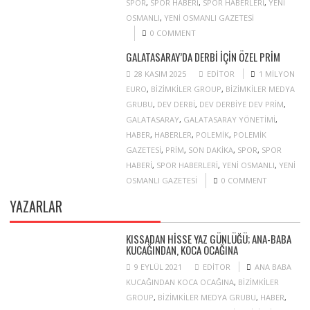
SPOR
,
SPOR HABERI
,
SPOR HABERLERI
,
YENI
OSMANLI
,
YENI OSMANLI GAZETESI
0 COMMENT
GALATASARAY’DA DERBI IÇIN ÖZEL PRIM
28 KASIM 2025
EDITOR
1 MILYON
EURO
,
BIZIMKILER GROUP
,
BIZIMKILER MEDYA
GRUBU
,
DEV DERBI
,
DEV DERBIYE DEV PRIM
,
GALATASARAY
,
GALATASARAY YÖNETIMI
,
HABER
,
HABERLER
,
POLEMIK
,
POLEMIK
GAZETESI
,
PRIM
,
SON DAKIKA
,
SPOR
,
SPOR
HABERI
,
SPOR HABERLERI
,
YENI OSMANLI
,
YENI
OSMANLI GAZETESI
0 COMMENT
YAZARLAR
KISSADAN HISSE YAZ GÜNLÜĞÜ; ANA-BABA
KUCAĞINDAN, KOCA OCAĞINA
9 EYLÜL 2021
EDITOR
ANA BABA
KUCAĞINDAN KOCA OCAĞINA
,
BIZIMKILER
GROUP
,
BIZIMKILER MEDYA GRUBU
,
HABER
,