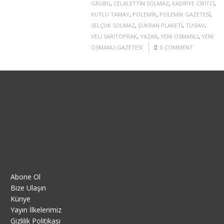
GRUBU
,
CELALETTIN SOLMAZ
,
KADRIYE CIRITCI
,
KUTLU TAMAY
,
POLEMIK
,
POLEMIK GAZETESI
,
SELÇUK SOLMAZ
,
ŞÜKRAN PLAKETI
,
TÜSIAV
,
VELI SARITOPRAK
,
YAZAR
,
YENI OSMANLI
,
YENI
OSMANLI GAZETESI
0 COMMENT
Abone Ol
Bize Ulaşın
Künye
Yayın İlkelerimiz
Gizlilik Politikası