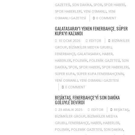
GAZETESI
,
SON DAKIKA
,
SPOR
,
SPOR HABERI
,
SPOR HABERLERI
,
YENI OSMANLI
,
YENI
OSMANLI GAZETESI
0 COMMENT
GALATASARAY’I YENEN FENERBAHÇE, SÜPER
KUPA’YI KAZANDI
10 OCAK 2026
EDITOR
BIZIMKILER
GROUP
,
BIZIMKILER MEDYA GRUBU
,
FENERBAHÇE
,
GALATASARAY
,
HABER
,
HABERLER
,
POLEMIK
,
POLEMIK GAZETESI
,
SON
DAKIKA
,
SPOR
,
SPOR HABERI
,
SPOR HABERLERI
,
SÜPER KUPA
,
SÜPER KUPA FENERBAHÇENIN
,
YENI OSMANLI
,
YENI OSMANLI GAZETESI
0 COMMENT
BEŞIKTAŞ, FENERBAHÇE’YI SON DAKIKA
GOLÜYLE DEVIRDI
23 ARALIK 2025
EDITOR
BEŞIKTAŞ
,
BIZIMKILER GROUP
,
BIZIMKILER MEDYA
GRUBU
,
FENERBAHÇE
,
HABER
,
HABERLER
,
POLEMIK
,
POLEMIK GAZETESI
,
SON DAKIKA
,