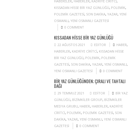
HABERELER
,
HABERLER
,
KADRIYE CIRITCI
,
KISSADAN HISSE BIR YAZ GÜNLÜĞÜ
,
POLEMIK
,
POLEMIK GAZETESI
,
SON DAKIKA
,
YAZAR
,
YENI
OSMANLI
,
YENI OSMANLI GAZETESI
0 COMMENT
KISSADAN HISSE BIR YAZ GÜNLÜĞÜ
22 AĞUSTOS 2021
EDITOR
HABER
,
HABERLER
,
KADRIYE CIRITCI
,
KISSADAN HISSE
BIR YAZ GÜNLÜĞÜ
,
POLEMIK
,
POLEMIK
GAZETESI
,
SON DAKIKA
,
YAZAR
,
YENI OSMANLI
,
YENI OSMANLI GAZETESI
0 COMMENT
BIR YAZ GÜNLÜĞÜNDEN; ÇIRALI VE TAHTALI
DAĞI
29 TEMMUZ 2021
EDITOR
BIR YAZ
GÜNLÜĞÜ
,
BIZIMKILER GROUP
,
BIZIMKILER
MEDYA GRUBU
,
HABER
,
HABERLER
,
KADRIYE
CIRITCI
,
POLEMIK
,
POLEMIK GAZETESI
,
SON
DAKIKA
,
YAZAR
,
YENI OSMANLI
,
YENI OSMANLI
GAZETESI
0 COMMENT