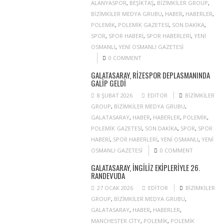
ALANYASPOR
,
BEŞIKTAŞ
,
BIZIMKILER GROUP
,
BIZIMKILER MEDYA GRUBU
,
HABER
,
HABERLER
,
POLEMIK
,
POLEMIK GAZETESI
,
SON DAKIKA
,
SPOR
,
SPOR HABERI
,
SPOR HABERLERI
,
YENI
OSMANLI
,
YENI OSMANLI GAZETESI
0 COMMENT
GALATASARAY, RIZESPOR DEPLASMANINDA
GALIP GELDI
8 ŞUBAT 2026
EDITOR
BIZIMKILER
GROUP
,
BIZIMKILER MEDYA GRUBU
,
GALATASARAY
,
HABER
,
HABERLER
,
POLEMIK
,
POLEMIK GAZETESI
,
SON DAKIKA
,
SPOR
,
SPOR
HABERI
,
SPOR HABERLERI
,
YENI OSMANLI
,
YENI
OSMANLI GAZETESI
0 COMMENT
GALATASARAY, İNGILIZ EKIPLERIYLE 26.
RANDEVUDA
27 OCAK 2026
EDITOR
BIZIMKILER
GROUP
,
BIZIMKILER MEDYA GRUBU
,
GALATASARAY
,
HABER
,
HABERLER
,
MANCHESTER CITY
,
POLEMIK
,
POLEMIK