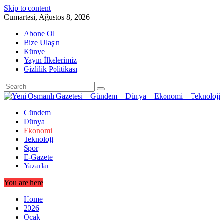
Skip to content
Cumartesi, Ağustos 8, 2026
Abone Ol
Bize Ulaşın
Künye
Yayın İlkelerimiz
Gizlilik Politikası
Gündem
Dünya
Ekonomi
Teknoloji
Spor
E-Gazete
Yazarlar
You are here
Home
2026
Ocak