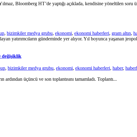
maz, Bloomberg HT’de yaptığı açıklada, kendisine yöneltilen soru üze
oup
,
bizimkiler medya grubu
,
ekonomi
,
ekonomi haberleri
,
gram altın
,
h
ayan yatırımcıların gündeminde yer alıyor. Yıl boyunca yaşanan jeopolit
 değişiklik
oup
,
bizimkiler medya grubu
,
ekonomi
,
ekonomi haberleri
,
haber
,
haberl
ın ardından üçüncü ve son toplantısını tamamladı. Toplantı...