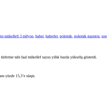
gisi mükellefi 3 milyon
,
haber
,
haberler
,
polemik
,
polemik gazetesi
,
son
türlerine tabi faal mükellef sayısı yıllık bazda yükseliş gösterdi.
anı yüzde 15,3’e ulaştı.