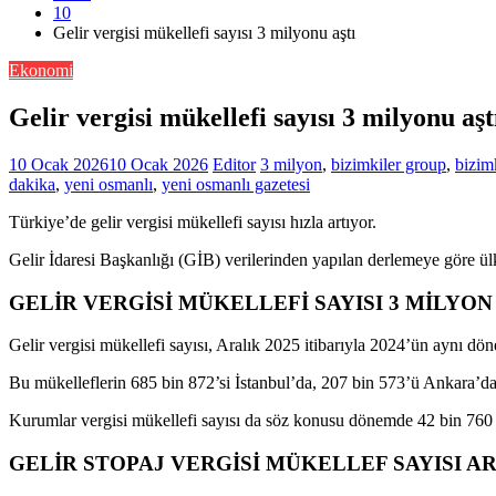
10
Gelir vergisi mükellefi sayısı 3 milyonu aştı
Ekonomi
Gelir vergisi mükellefi sayısı 3 milyonu aşt
10 Ocak 2026
10 Ocak 2026
Editor
3 milyon
,
bizimkiler group
,
bizim
dakika
,
yeni osmanlı
,
yeni osmanlı gazetesi
Türkiye’de gelir vergisi mükellefi sayısı hızla artıyor.
Gelir İdaresi Başkanlığı (GİB) verilerinden yapılan derlemeye göre ülkede
GELİR VERGİSİ MÜKELLEFİ SAYISI 3 MİLYON 
Gelir vergisi mükellefi sayısı, Aralık 2025 itibarıyla 2024’ün aynı dön
Bu mükelleflerin 685 bin 872’si İstanbul’da, 207 bin 573’ü Ankara’da,
Kurumlar vergisi mükellefi sayısı da söz konusu dönemde 42 bin 760 a
GELİR STOPAJ VERGİSİ MÜKELLEF SAYISI AR