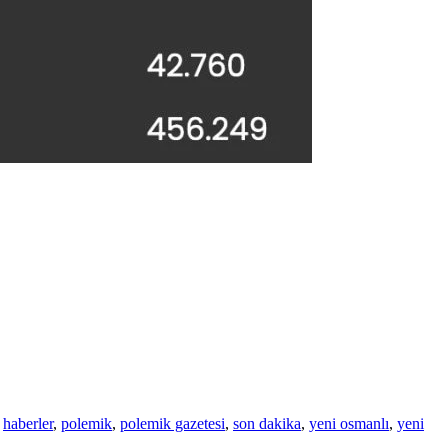
,
haberler
,
polemik
,
polemik gazetesi
,
son dakika
,
yeni osmanlı
,
yeni