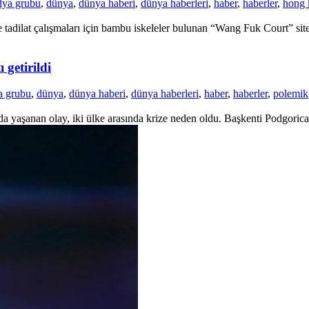
dya grubu
,
dünya
,
dünya haberi
,
dünya haberleri
,
haber
,
haberler
,
hong 
adilat çalışmaları için bambu iskeleler bulunan “Wang Fuk Court” site
 getirildi
a grubu
,
dünya
,
dünya haberi
,
dünya haberleri
,
haber
,
haberler
,
polemik
a yaşanan olay, iki ülke arasında krize neden oldu. Başkenti Podgorica’