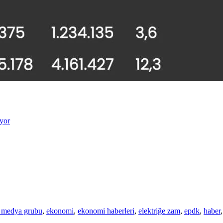
üyor
r medya grubu
,
ekonomi
,
ekonomi haberleri
,
elektriğe zam
,
epdk
,
haber