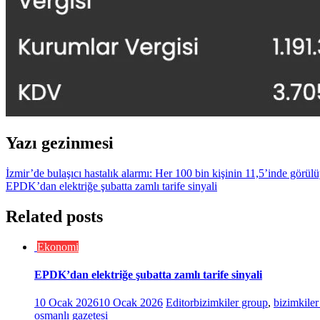
Yazı gezinmesi
İzmir’de bulaşıcı hastalık alarmı: Her 100 bin kişinin 11,5’inde görül
EPDK’dan elektriğe şubatta zamlı tarife sinyali
Related posts
Ekonomi
EPDK’dan elektriğe şubatta zamlı tarife sinyali
10 Ocak 2026
10 Ocak 2026
Editor
bizimkiler group
,
bizimkile
osmanlı gazetesi