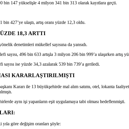
190 bin 147 yükselişle 4 milyon 341 bin 313 olarak kayıtlara geçti.
bin 427’ye ulaştı, artış oranı yüzde 12,3 oldu.
ÜZDE 18,3 ARTTI
yönelik denetimleri mükellef sayısına da yansıdı.
fi sayısı, 496 bin 633 artışla 3 milyon 206 bin 999’a ulaşırken artış yüz
i sayısı ise yüzde 34,3 azalarak 539 bin 739’a geriledi.
MASI KARARLAŞTIRILMIŞTI
anı Kararı ile 13 büyükşehirde mal alım satımı, otel, lokanta faaliyeti
ılmıştı.
lerde aynı işi yapanların eşit uygulamaya tabi olması hedeflenmişti.
LARI:
ki yıla göre değişim oranları şöyle: