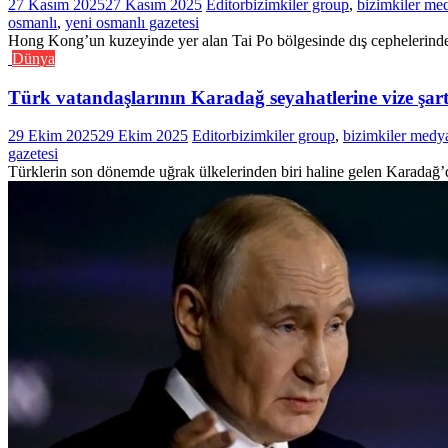
27 Kasım 2025
27 Kasım 2025
Editor
bizimkiler group
,
bizimkiler me
osmanlı
,
yeni osmanlı gazetesi
Hong Kong’un kuzeyinde yer alan Tai Po bölgesinde dış cephelerinde t
Dünya
Türk vatandaşlarının Karadağ seyahatlerine vize şartı
29 Ekim 2025
29 Ekim 2025
Editor
bizimkiler group
,
bizimkiler medy
gazetesi
Türklerin son dönemde uğrak ülkelerinden biri haline gelen Karadağ’d