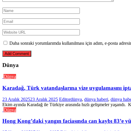
Daha sonraki yorumlarımda kullanılması için adım, e-posta adresim
Dünya
Dünya
Karadağ, Türk vatandaşlarına vize uygulamasını iptal
23 Aralık 2025
23 Aralık 2025
Editor
dünya
,
dünya haberi
,
dünya habe
Ekim ayında Karadağ ile Türkiye arasında hızlı gelişmeler yaşandı. Ko
Dünya
Hong Kong’daki yangın faciasında can kaybı 83’e yü