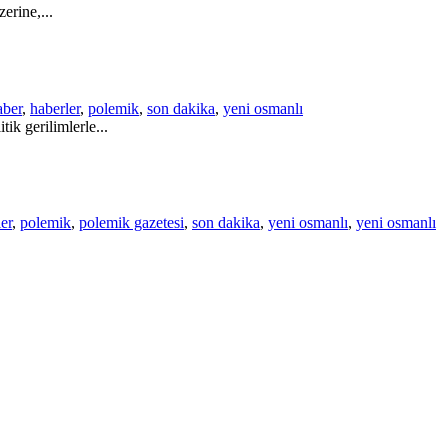
rine,...
aber
,
haberler
,
polemik
,
son dakika
,
yeni osmanlı
ik gerilimlerle...
er
,
polemik
,
polemik gazetesi
,
son dakika
,
yeni osmanlı
,
yeni osmanlı