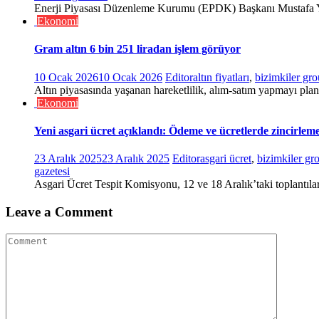
Enerji Piyasası Düzenleme Kurumu (EPDK) Başkanı Mustafa Yıl
Ekonomi
Gram altın 6 bin 251 liradan işlem görüyor
10 Ocak 2026
10 Ocak 2026
Editor
altın fiyatları
,
bizimkiler gr
Altın piyasasında yaşanan hareketlilik, alım-satım yapmayı planl
Ekonomi
Yeni asgari ücret açıklandı: Ödeme ve ücretlerde zincirleme
23 Aralık 2025
23 Aralık 2025
Editor
asgari ücret
,
bizimkiler gr
gazetesi
Asgari Ücret Tespit Komisyonu, 12 ve 18 Aralık’taki toplantılar
Leave a Comment