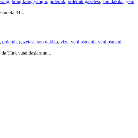
kong
,
hong kong yangın
,
polemik
,
polemik gazetesi
,
son dakika
,
yeni
sindeki 31...
,
polemik gazetesi
,
son dakika
,
vize
,
yeni osmanlı
,
yeni osmanlı
da Türk vatandaşlarının...