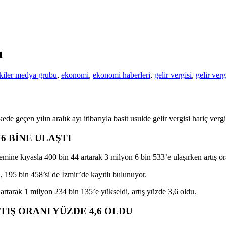
ı
kiler medya grubu
,
ekonomi
,
ekonomi haberleri
,
gelir vergisi
,
gelir ver
 geçen yılın aralık ayı itibarıyla basit usulde gelir vergisi hariç vergi 
6 BİNE ULAŞTI
emine kıyasla 400 bin 44 artarak 3 milyon 6 bin 533’e ulaşırken artış or
 195 bin 458’si de İzmir’de kayıtlı bulunuyor.
rtarak 1 milyon 234 bin 135’e yükseldi, artış yüzde 3,6 oldu.
TIŞ ORANI YÜZDE 4,6 OLDU