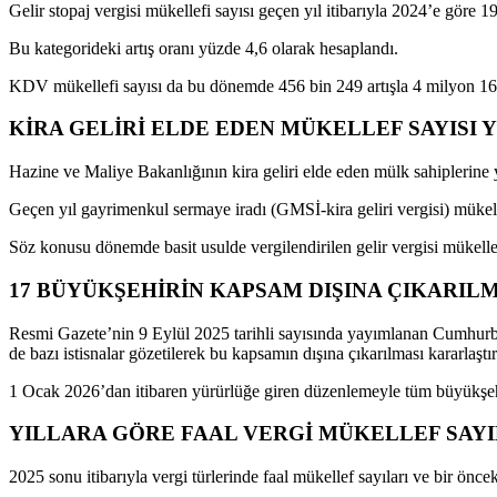
Gelir stopaj vergisi mükellefi sayısı geçen yıl itibarıyla 2024’e göre 
Bu kategorideki artış oranı yüzde 4,6 olarak hesaplandı.
KDV mükellefi sayısı da bu dönemde 456 bin 249 artışla 4 milyon 161 
KİRA GELİRİ ELDE EDEN MÜKELLEF SAYISI Y
Hazine ve Maliye Bakanlığının kira geliri elde eden mülk sahiplerine 
Geçen yıl gayrimenkul sermaye iradı (GMSİ-kira geliri vergisi) mükelle
Söz konusu dönemde basit usulde vergilendirilen gelir vergisi mükellef
17 BÜYÜKŞEHİRİN KAPSAM DIŞINA ÇIKARIL
Resmi Gazete’nin 9 Eylül 2025 tarihli sayısında yayımlanan Cumhurbaşk
de bazı istisnalar gözetilerek bu kapsamın dışına çıkarılması kararlaştır
1 Ocak 2026’dan itibaren yürürlüğe giren düzenlemeyle tüm büyükşehir
YILLARA GÖRE FAAL VERGİ MÜKELLEF SAYI
2025 sonu itibarıyla vergi türlerinde faal mükellef sayıları ve bir önce