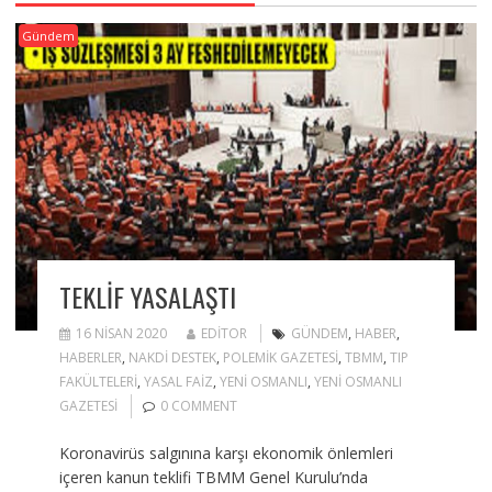
Gündem
TEKLIF YASALAŞTI
16 NISAN 2020
EDITOR
GÜNDEM
,
HABER
,
HABERLER
,
NAKDI DESTEK
,
POLEMIK GAZETESI
,
TBMM
,
TIP
FAKÜLTELERI
,
YASAL FAIZ
,
YENI OSMANLI
,
YENI OSMANLI
GAZETESI
0 COMMENT
Koronavirüs salgınına karşı ekonomik önlemleri
içeren kanun teklifi TBMM Genel Kurulu’nda