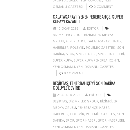
SPOR HABERLERI
,
YENI OSMANLI
,
YENI
OSMANLI GAZETESI
0 COMMENT
GALATASARAY’I YENEN FENERBAHÇE, SÜPER
KUPA’YI KAZANDI
10 OCAK 2026
EDITOR
BIZIMKILER GROUP
,
BIZIMKILER MEDYA
GRUBU
,
FENERBAHÇE
,
GALATASARAY
,
HABER
,
HABERLER
,
POLEMIK
,
POLEMIK GAZETESI
,
SON
DAKIKA
,
SPOR
,
SPOR HABERI
,
SPOR HABERLERI
,
SÜPER KUPA
,
SÜPER KUPA FENERBAHÇENIN
,
YENI OSMANLI
,
YENI OSMANLI GAZETESI
0 COMMENT
BEŞIKTAŞ, FENERBAHÇE’YI SON DAKIKA
GOLÜYLE DEVIRDI
23 ARALIK 2025
EDITOR
BEŞIKTAŞ
,
BIZIMKILER GROUP
,
BIZIMKILER
MEDYA GRUBU
,
FENERBAHÇE
,
HABER
,
HABERLER
,
POLEMIK
,
POLEMIK GAZETESI
,
SON
DAKIKA
,
SPOR
,
SPOR HABERI
,
SPOR HABERLERI
,
YENI OSMANLI
,
YENI OSMANLI GAZETESI