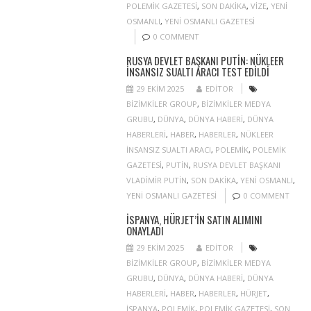
POLEMIK GAZETESI
,
SON DAKIKA
,
VIZE
,
YENI
OSMANLI
,
YENI OSMANLI GAZETESI
0 COMMENT
RUSYA DEVLET BAŞKANI PUTIN: NÜKLEER
INSANSIZ SUALTI ARACI TEST EDILDI
29 EKIM 2025
EDITOR
BIZIMKILER GROUP
,
BIZIMKILER MEDYA
GRUBU
,
DÜNYA
,
DÜNYA HABERI
,
DÜNYA
HABERLERI
,
HABER
,
HABERLER
,
NÜKLEER
INSANSIZ SUALTI ARACI
,
POLEMIK
,
POLEMIK
GAZETESI
,
PUTIN
,
RUSYA DEVLET BAŞKANI
VLADIMIR PUTIN
,
SON DAKIKA
,
YENI OSMANLI
,
YENI OSMANLI GAZETESI
0 COMMENT
İSPANYA, HÜRJET’IN SATIN ALIMINI
ONAYLADI
29 EKIM 2025
EDITOR
BIZIMKILER GROUP
,
BIZIMKILER MEDYA
GRUBU
,
DÜNYA
,
DÜNYA HABERI
,
DÜNYA
HABERLERI
,
HABER
,
HABERLER
,
HÜRJET
,
ISPANYA
,
POLEMIK
,
POLEMIK GAZETESI
,
SON