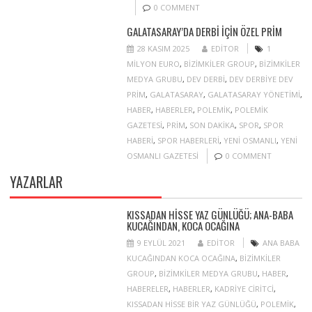
0 COMMENT
GALATASARAY’DA DERBI IÇIN ÖZEL PRIM
28 KASIM 2025
EDITOR
1
MILYON EURO
,
BIZIMKILER GROUP
,
BIZIMKILER
MEDYA GRUBU
,
DEV DERBI
,
DEV DERBIYE DEV
PRIM
,
GALATASARAY
,
GALATASARAY YÖNETIMI
,
HABER
,
HABERLER
,
POLEMIK
,
POLEMIK
GAZETESI
,
PRIM
,
SON DAKIKA
,
SPOR
,
SPOR
HABERI
,
SPOR HABERLERI
,
YENI OSMANLI
,
YENI
OSMANLI GAZETESI
0 COMMENT
YAZARLAR
KISSADAN HISSE YAZ GÜNLÜĞÜ; ANA-BABA
KUCAĞINDAN, KOCA OCAĞINA
9 EYLÜL 2021
EDITOR
ANA BABA
KUCAĞINDAN KOCA OCAĞINA
,
BIZIMKILER
GROUP
,
BIZIMKILER MEDYA GRUBU
,
HABER
,
HABERELER
,
HABERLER
,
KADRIYE CIRITCI
,
KISSADAN HISSE BIR YAZ GÜNLÜĞÜ
,
POLEMIK
,