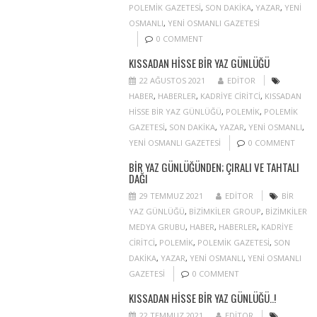
POLEMIK GAZETESI
,
SON DAKIKA
,
YAZAR
,
YENI
OSMANLI
,
YENI OSMANLI GAZETESI
0 COMMENT
KISSADAN HISSE BIR YAZ GÜNLÜĞÜ
22 AĞUSTOS 2021
EDITOR
HABER
,
HABERLER
,
KADRIYE CIRITCI
,
KISSADAN
HISSE BIR YAZ GÜNLÜĞÜ
,
POLEMIK
,
POLEMIK
GAZETESI
,
SON DAKIKA
,
YAZAR
,
YENI OSMANLI
,
YENI OSMANLI GAZETESI
0 COMMENT
BIR YAZ GÜNLÜĞÜNDEN; ÇIRALI VE TAHTALI
DAĞI
29 TEMMUZ 2021
EDITOR
BIR
YAZ GÜNLÜĞÜ
,
BIZIMKILER GROUP
,
BIZIMKILER
MEDYA GRUBU
,
HABER
,
HABERLER
,
KADRIYE
CIRITCI
,
POLEMIK
,
POLEMIK GAZETESI
,
SON
DAKIKA
,
YAZAR
,
YENI OSMANLI
,
YENI OSMANLI
GAZETESI
0 COMMENT
KISSADAN HISSE BIR YAZ GÜNLÜĞÜ..!
22 TEMMUZ 2021
EDITOR