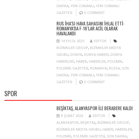
DAKIKA
,
YENI OSMANLI
,
YENI OSMANLI
GAZETESI
0 COMMENT
RUS İHA’SI HAVA SAHASINI IHLAL ETTI:
ROMANYA’DA F-16’LAR ACIL OLARAK
HAVALANDI
14 EYLÜL 2025
EDITOR
BIZIMKILER GROUP
,
BIZIMKILER MEDYA
GRUBU
,
DÜNYA
,
DÜNYA HABERI
,
DÜNYA
HABERLERI
,
HABER
,
HABERLER
,
POLEMIK
,
POLEMIK GAZETESI
,
ROMANYA
,
RUSYA
,
SON
DAKIKA
,
YENI OSMANLI
,
YENI OSMANLI
GAZETESI
0 COMMENT
SPOR
BEŞIKTAŞ, ALANYASPOR ILE BERABERE KALDI
8 ŞUBAT 2026
EDITOR
ALANYASPOR
,
BEŞIKTAŞ
,
BIZIMKILER GROUP
,
BIZIMKILER MEDYA GRUBU
,
HABER
,
HABERLER
,
POLEMIK
,
POLEMIK GAZETESI
,
SON DAKIKA
,