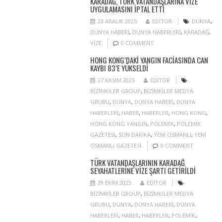
KARADAĞ, TÜRK VATANDAŞLARINA VIZE
UYGULAMASINI IPTAL ETTI
23 ARALIK 2025
EDITOR
DÜNYA
,
DÜNYA HABERI
,
DÜNYA HABERLERI
,
KARADAĞ
,
VIZE
0 COMMENT
HONG KONG’DAKI YANGIN FACIASINDA CAN
KAYBI 83’E YÜKSELDI
27 KASIM 2025
EDITOR
BIZIMKILER GROUP
,
BIZIMKILER MEDYA
GRUBU
,
DÜNYA
,
DÜNYA HABERI
,
DÜNYA
HABERLERI
,
HABER
,
HABERLER
,
HONG KONG
,
HONG KONG YANGIN
,
POLEMIK
,
POLEMIK
GAZETESI
,
SON DAKIKA
,
YENI OSMANLI
,
YENI
OSMANLI GAZETESI
0 COMMENT
TÜRK VATANDAŞLARININ KARADAĞ
SEYAHATLERINE VIZE ŞARTI GETIRILDI
29 EKIM 2025
EDITOR
BIZIMKILER GROUP
,
BIZIMKILER MEDYA
GRUBU
,
DÜNYA
,
DÜNYA HABERI
,
DÜNYA
HABERLERI
,
HABER
,
HABERLER
,
POLEMIK
,