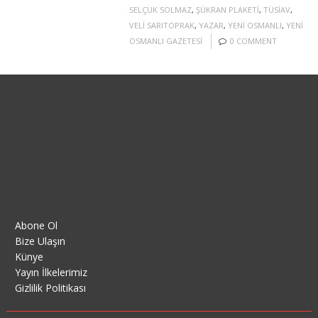
SELÇUK SOLMAZ
,
ŞÜKRAN PLAKETI
,
TÜSIAV
,
VELI SARITOPRAK
,
YAZAR
,
YENI OSMANLI
,
YENI
OSMANLI GAZETESI
0 COMMENT
Abone Ol
Bize Ulaşın
Künye
Yayın İlkelerimiz
Gizlilik Politikası