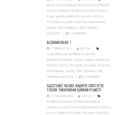
ANTALYA BÜYÜKŞEHIR BELEDIYESI
,
BIZIMKILER
GROUP
,
BIZIMKILER MEDYA GRUBU
,
ENGELLI
PLAJI
,
HABER
,
HABERLER
,
KADRIYE CIRITCI
,
POLEMIK
,
POLEMIK GAZETESI
,
SON DAKIKA
,
YAZAR
,
YENI OSMANLI
,
YENI OSMANLI
GAZETESI
0 COMMENT
ALIŞKANLIKLAR..!
7 TEMMUZ 2021
EDITOR
ALIŞKANLIKLAR
,
BIZIMKILER GROUP
,
BIZIMKILER MEDYA GRUBU
,
HABER
,
HABERLER
,
KADRIYE CIRITCI
,
POLEMIK
,
POLEMIK GAZETESI
,
SON DAKIKA
,
YAZAR
,
YENI OSMANLI
,
YENI
OSMANLI GAZETESI
0 COMMENT
GAZETEMIZ YAZARI, KADRIYE CIRITCI’YE
TÜSİAV TARAFINDAN ŞÜKRAN PLAKETI
12 HAZIRAN 2021
EDITOR
BIZIMKILER GROUP
,
BIZIMKILER MEDYA
GRUBU
,
CELALETTIN SOLMAZ
,
KADRIYE CIRITCI
,
KUTLU TAMAY
,
POLEMIK
,
POLEMIK GAZETESI
,