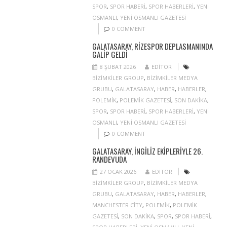
SPOR
,
SPOR HABERI
,
SPOR HABERLERI
,
YENI
OSMANLI
,
YENI OSMANLI GAZETESI
0 COMMENT
GALATASARAY, RIZESPOR DEPLASMANINDA
GALIP GELDI
8 ŞUBAT 2026
EDITOR
BIZIMKILER GROUP
,
BIZIMKILER MEDYA
GRUBU
,
GALATASARAY
,
HABER
,
HABERLER
,
POLEMIK
,
POLEMIK GAZETESI
,
SON DAKIKA
,
SPOR
,
SPOR HABERI
,
SPOR HABERLERI
,
YENI
OSMANLI
,
YENI OSMANLI GAZETESI
0 COMMENT
GALATASARAY, İNGILIZ EKIPLERIYLE 26.
RANDEVUDA
27 OCAK 2026
EDITOR
BIZIMKILER GROUP
,
BIZIMKILER MEDYA
GRUBU
,
GALATASARAY
,
HABER
,
HABERLER
,
MANCHESTER CITY
,
POLEMIK
,
POLEMIK
GAZETESI
,
SON DAKIKA
,
SPOR
,
SPOR HABERI
,