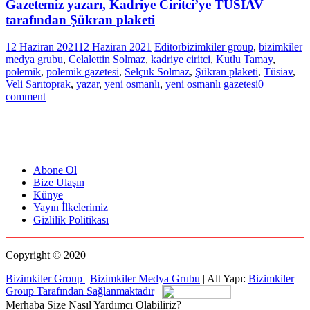
Gazetemiz yazarı, Kadriye Ciritci’ye TÜSİAV
tarafından Şükran plaketi
12 Haziran 2021
12 Haziran 2021
Editor
bizimkiler group
,
bizimkiler
medya grubu
,
Celalettin Solmaz
,
kadriye ciritci
,
Kutlu Tamay
,
polemik
,
polemik gazetesi
,
Selçuk Solmaz
,
Şükran plaketi
,
Tüsiav
,
Veli Sarıtoprak
,
yazar
,
yeni osmanlı
,
yeni osmanlı gazetesi
0
comment
Abone Ol
Bize Ulaşın
Künye
Yayın İlkelerimiz
Gizlilik Politikası
Copyright © 2020
Bizimkiler Group
|
Bizimkiler Medya Grubu
|
Alt Yapı:
Bizimkiler
Group Tarafından Sağlanmaktadır
|
Merhaba Size Nasıl Yardımcı Olabiliriz?