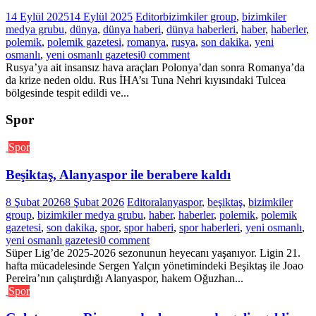
14 Eylül 2025
14 Eylül 2025
Editor
bizimkiler group
,
bizimkiler
medya grubu
,
dünya
,
dünya haberi
,
dünya haberleri
,
haber
,
haberler
,
polemik
,
polemik gazetesi
,
romanya
,
rusya
,
son dakika
,
yeni
osmanlı
,
yeni osmanlı gazetesi
0 comment
Rusya’ya ait insansız hava araçları Polonya’dan sonra Romanya’da
da krize neden oldu. Rus İHA’sı Tuna Nehri kıyısındaki Tulcea
bölgesinde tespit edildi ve...
Spor
Spor
Beşiktaş, Alanyaspor ile berabere kaldı
8 Şubat 2026
8 Şubat 2026
Editor
alanyaspor
,
beşiktaş
,
bizimkiler
group
,
bizimkiler medya grubu
,
haber
,
haberler
,
polemik
,
polemik
gazetesi
,
son dakika
,
spor
,
spor haberi
,
spor haberleri
,
yeni osmanlı
,
yeni osmanlı gazetesi
0 comment
Süper Lig’de 2025-2026 sezonunun heyecanı yaşanıyor. Ligin 21.
hafta mücadelesinde Sergen Yalçın yönetimindeki Beşiktaş ile Joao
Pereira’nın çalıştırdığı Alanyaspor, hakem Oğuzhan...
Spor