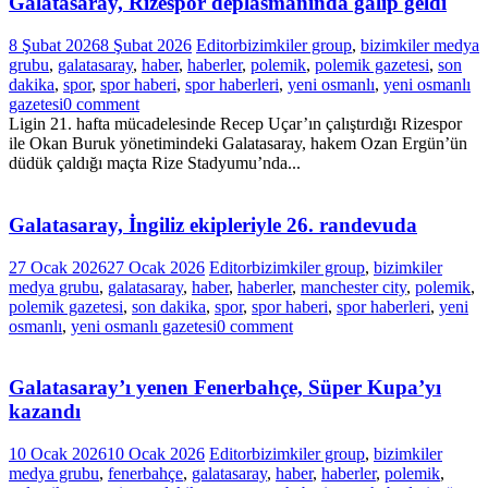
Galatasaray, Rizespor deplasmanında galip geldi
8 Şubat 2026
8 Şubat 2026
Editor
bizimkiler group
,
bizimkiler medya
grubu
,
galatasaray
,
haber
,
haberler
,
polemik
,
polemik gazetesi
,
son
dakika
,
spor
,
spor haberi
,
spor haberleri
,
yeni osmanlı
,
yeni osmanlı
gazetesi
0 comment
Ligin 21. hafta mücadelesinde Recep Uçar’ın çalıştırdığı Rizespor
ile Okan Buruk yönetimindeki Galatasaray, hakem Ozan Ergün’ün
düdük çaldığı maçta Rize Stadyumu’nda...
Galatasaray, İngiliz ekipleriyle 26. randevuda
27 Ocak 2026
27 Ocak 2026
Editor
bizimkiler group
,
bizimkiler
medya grubu
,
galatasaray
,
haber
,
haberler
,
manchester city
,
polemik
,
polemik gazetesi
,
son dakika
,
spor
,
spor haberi
,
spor haberleri
,
yeni
osmanlı
,
yeni osmanlı gazetesi
0 comment
Galatasaray’ı yenen Fenerbahçe, Süper Kupa’yı
kazandı
10 Ocak 2026
10 Ocak 2026
Editor
bizimkiler group
,
bizimkiler
medya grubu
,
fenerbahçe
,
galatasaray
,
haber
,
haberler
,
polemik
,