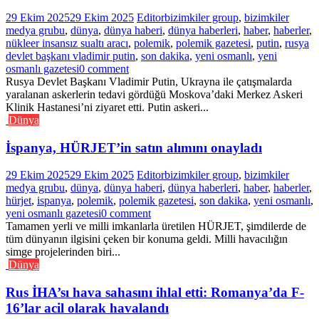
29 Ekim 2025
29 Ekim 2025
Editor
bizimkiler group
,
bizimkiler
medya grubu
,
dünya
,
dünya haberi
,
dünya haberleri
,
haber
,
haberler
,
nükleer insansız sualtı aracı
,
polemik
,
polemik gazetesi
,
putin
,
rusya
devlet başkanı vladimir putin
,
son dakika
,
yeni osmanlı
,
yeni
osmanlı gazetesi
0 comment
Rusya Devlet Başkanı Vladimir Putin, Ukrayna ile çatışmalarda
yaralanan askerlerin tedavi gördüğü Moskova’daki Merkez Askeri
Klinik Hastanesi’ni ziyaret etti. Putin askeri...
Dünya
İspanya, HÜRJET’in satın alımını onayladı
29 Ekim 2025
29 Ekim 2025
Editor
bizimkiler group
,
bizimkiler
medya grubu
,
dünya
,
dünya haberi
,
dünya haberleri
,
haber
,
haberler
,
hürjet
,
ispanya
,
polemik
,
polemik gazetesi
,
son dakika
,
yeni osmanlı
,
yeni osmanlı gazetesi
0 comment
Tamamen yerli ve milli imkanlarla üretilen HÜRJET, şimdilerde de
tüm dünyanın ilgisini çeken bir konuma geldi. Milli havacılığın
simge projelerinden biri...
Dünya
Rus İHA’sı hava sahasını ihlal etti: Romanya’da F-
16’lar acil olarak havalandı