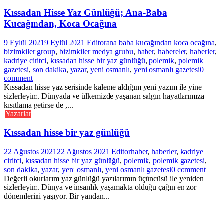
Kıssadan Hisse Yaz Günlüğü; Ana-Baba
Kucağından, Koca Ocağına
9 Eylül 2021
9 Eylül 2021
Editor
ana baba kucağından koca ocağına
,
bizimkiler group
,
bizimkiler medya grubu
,
haber
,
habereler
,
haberler
,
kadriye ciritci
,
kıssadan hisse bir yaz günlüğü
,
polemik
,
polemik
gazetesi
,
son dakika
,
yazar
,
yeni osmanlı
,
yeni osmanlı gazetesi
0
comment
Kıssadan hisse yaz serisinde kaleme aldığım yeni yazım ile yine
sizlerleyim. Dünyada ve ülkemizde yaşanan salgın hayatlarımıza
kısıtlama getirse de ,...
Yazarlar
Kıssadan hisse bir yaz günlüğü
22 Ağustos 2021
22 Ağustos 2021
Editor
haber
,
haberler
,
kadriye
ciritci
,
kıssadan hisse bir yaz günlüğü
,
polemik
,
polemik gazetesi
,
son dakika
,
yazar
,
yeni osmanlı
,
yeni osmanlı gazetesi
0 comment
Değerli okurlarım yaz günlüğü yazılarımın üçüncüsü ile yeniden
sizlerleyim. Dünya ve insanlık yaşamakta olduğu çağın en zor
dönemlerini yaşıyor. Bir yandan...