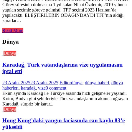
Görev süresinin dolmasına 1 yıl kalan Nihat Özdemir, 2019 yılında
yapılan seçimle göreve gelmişti. TFF seçimi 2023 Haziran’da
yapılacaktı. ELEŞTİRİLERİN ODAĞINDAYDI TFF’nin aldığı
kararlar…
Read More
Dünya
Dünya
Karadağ, Türk vatandaşlarına vize uygulamasını
iptal etti
23 Aralık 2025
23 Aralık 2025
Editor
dünya
,
dünya haberi
,
dünya
haberleri
,
karadağ
,
vize
0 comment
Ekim ayında Karadağ ile Türkiye arasında hızlı gelişmeler yaşandı.
Kotor, Budva gibi şehirleriyle Türk vatandaşlarının akınına uğrayan
Karadağ, sürpriz bir karar...
Dünya
Hong Kong’daki yangın faciasında can kaybı 83’e
yükseldi