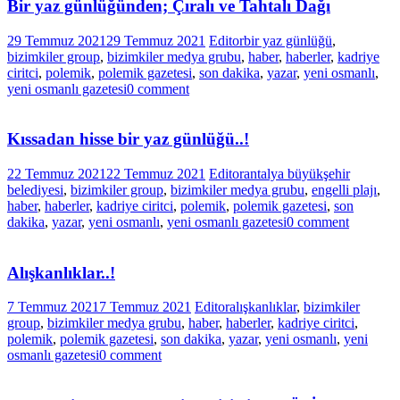
Bir yaz günlüğünden; Çıralı ve Tahtalı Dağı
29 Temmuz 2021
29 Temmuz 2021
Editor
bir yaz günlüğü
,
bizimkiler group
,
bizimkiler medya grubu
,
haber
,
haberler
,
kadriye
ciritci
,
polemik
,
polemik gazetesi
,
son dakika
,
yazar
,
yeni osmanlı
,
yeni osmanlı gazetesi
0 comment
Kıssadan hisse bir yaz günlüğü..!
22 Temmuz 2021
22 Temmuz 2021
Editor
antalya büyükşehir
belediyesi
,
bizimkiler group
,
bizimkiler medya grubu
,
engelli plajı
,
haber
,
haberler
,
kadriye ciritci
,
polemik
,
polemik gazetesi
,
son
dakika
,
yazar
,
yeni osmanlı
,
yeni osmanlı gazetesi
0 comment
Alışkanlıklar..!
7 Temmuz 2021
7 Temmuz 2021
Editor
alışkanlıklar
,
bizimkiler
group
,
bizimkiler medya grubu
,
haber
,
haberler
,
kadriye ciritci
,
polemik
,
polemik gazetesi
,
son dakika
,
yazar
,
yeni osmanlı
,
yeni
osmanlı gazetesi
0 comment