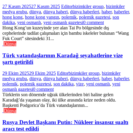
27 Kasım 2025
27 Kasım 2025
Editor
bizimkiler group
,
bizimkiler
medya grubu
,
dünya
,
dünya haberi
,
dünya haberleri
,
haber
,
haberler
,
hong kong
,
hong kong yangın
,
polemik
,
polemik gazetesi
,
son
dakika
,
yeni osmanlı
,
yeni osmanlı gazetesi
0 comment
Hong Kong’un kuzeyinde yer alan Tai Po bölgesinde dış
cephelerinde tadilat çalışmaları için bambu iskeleler bulunan “Wang
Fuk Court” sitesindeki 31...
Dünya
Türk vatandaşlarının Karadağ seyahatlerine vize
şartı getirildi
29 Ekim 2025
29 Ekim 2025
Editor
bizimkiler group
,
bizimkiler
medya grubu
,
dünya
,
dünya haberi
,
dünya haberleri
,
haber
,
haberler
,
polemik
,
polemik gazetesi
,
son dakika
,
vize
,
yeni osmanlı
,
yeni
osmanlı gazetesi
0 comment
Türklerin son dönemde uğrak ülkelerinden biri haline gelen
Karadağ’da yaşanan olay, iki ülke arasında krize neden oldu.
Başkenti Podgorica’da Türk vatandaşlarının...
Dünya
Rusya Devlet Başkanı Putin: Nükleer insansız sualtı
aracı test edildi