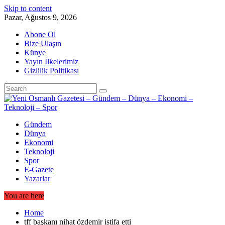
Skip to content
Pazar, Ağustos 9, 2026
Abone Ol
Bize Ulaşın
Künye
Yayın İlkelerimiz
Gizlilik Politikası
Gündem
Dünya
Ekonomi
Teknoloji
Spor
E-Gazete
Yazarlar
You are here
Home
tff başkanı nihat özdemir istifa etti