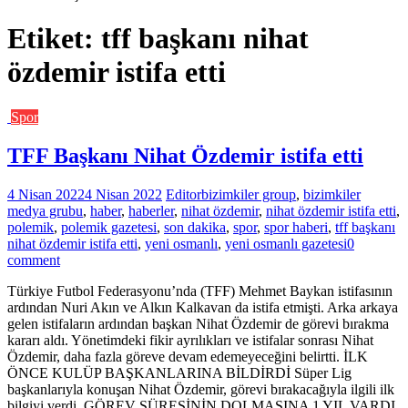
Etiket:
tff başkanı nihat
özdemir istifa etti
Spor
TFF Başkanı Nihat Özdemir istifa etti
4 Nisan 2022
4 Nisan 2022
Editor
bizimkiler group
,
bizimkiler
medya grubu
,
haber
,
haberler
,
nihat özdemir
,
nihat özdemir istifa etti
,
polemik
,
polemik gazetesi
,
son dakika
,
spor
,
spor haberi
,
tff başkanı
nihat özdemir istifa etti
,
yeni osmanlı
,
yeni osmanlı gazetesi
0
comment
Türkiye Futbol Federasyonu’nda (TFF) Mehmet Baykan istifasının
ardından Nuri Akın ve Alkın Kalkavan da istifa etmişti. Arka arkaya
gelen istifaların ardından başkan Nihat Özdemir de görevi bırakma
kararı aldı. Yönetimdeki fikir ayrılıkları ve istifalar sonrası Nihat
Özdemir, daha fazla göreve devam edemeyeceğini belirtti. İLK
ÖNCE KULÜP BAŞKANLARINA BİLDİRDİ Süper Lig
başkanlarıyla konuşan Nihat Özdemir, görevi bırakacağıyla ilgili ilk
bilgiyi verdi. GÖREV SÜRESİNİN DOLMASINA 1 YIL VARDI