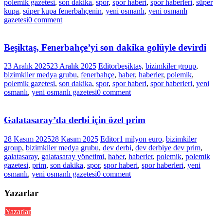
polemik gazetesi
,
son dakika
,
spor
,
spor haberi
,
spor haberleri
,
süper
kupa
,
süper kupa fenerbahçenin
,
yeni osmanlı
,
yeni osmanlı
gazetesi
0 comment
Beşiktaş, Fenerbahçe’yi son dakika golüyle devirdi
23 Aralık 2025
23 Aralık 2025
Editor
beşiktaş
,
bizimkiler group
,
bizimkiler medya grubu
,
fenerbahçe
,
haber
,
haberler
,
polemik
,
polemik gazetesi
,
son dakika
,
spor
,
spor haberi
,
spor haberleri
,
yeni
osmanlı
,
yeni osmanlı gazetesi
0 comment
Galatasaray’da derbi için özel prim
28 Kasım 2025
28 Kasım 2025
Editor
1 milyon euro
,
bizimkiler
group
,
bizimkiler medya grubu
,
dev derbi
,
dev derbiye dev prim
,
galatasaray
,
galatasaray yönetimi
,
haber
,
haberler
,
polemik
,
polemik
gazetesi
,
prim
,
son dakika
,
spor
,
spor haberi
,
spor haberleri
,
yeni
osmanlı
,
yeni osmanlı gazetesi
0 comment
Yazarlar
Yazarlar