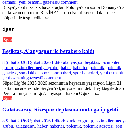
osmanlı
,
yeni osmanlı gazetesi
0 comment
Rusya’ya ait insansız hava araçları Polonya’dan sonra Romanya’da
da krize neden oldu. Rus İHA’sı Tuna Nehri kıyısındaki Tulcea
bölgesinde tespit edildi ve...
Spor
Spor
Beşiktaş, Alanyaspor ile berabere kaldı
8 Şubat 2026
8 Şubat 2026
Editor
alanyaspor
,
beşiktaş
,
bizimkiler
group
,
bizimkiler medya grubu
,
haber
,
haberler
,
polemik
,
polemik
gazetesi
,
son dakika
,
spor
,
spor haberi
,
spor haberleri
,
yeni osmanlı
,
yeni osmanlı gazetesi
0 comment
Süper Lig’de 2025-2026 sezonunun heyecanı yaşanıyor. Ligin 21.
hafta mücadelesinde Sergen Yalçın yönetimindeki Beşiktaş ile Joao
Pereira’nın çalıştırdığı Alanyaspor, hakem Oğuzhan...
Spor
Galatasaray, Rizespor deplasmanında galip geldi
8 Şubat 2026
8 Şubat 2026
Editor
bizimkiler group
,
bizimkiler medya
grubu
,
galatasaray
,
haber
,
haberler
,
polemik
,
polemik gazetesi
,
son