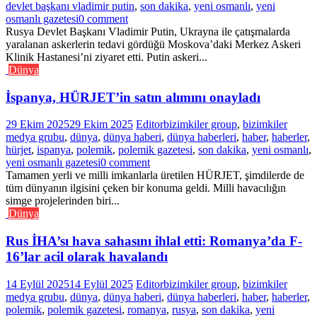
devlet başkanı vladimir putin
,
son dakika
,
yeni osmanlı
,
yeni
osmanlı gazetesi
0 comment
Rusya Devlet Başkanı Vladimir Putin, Ukrayna ile çatışmalarda
yaralanan askerlerin tedavi gördüğü Moskova’daki Merkez Askeri
Klinik Hastanesi’ni ziyaret etti. Putin askeri...
Dünya
İspanya, HÜRJET’in satın alımını onayladı
29 Ekim 2025
29 Ekim 2025
Editor
bizimkiler group
,
bizimkiler
medya grubu
,
dünya
,
dünya haberi
,
dünya haberleri
,
haber
,
haberler
,
hürjet
,
ispanya
,
polemik
,
polemik gazetesi
,
son dakika
,
yeni osmanlı
,
yeni osmanlı gazetesi
0 comment
Tamamen yerli ve milli imkanlarla üretilen HÜRJET, şimdilerde de
tüm dünyanın ilgisini çeken bir konuma geldi. Milli havacılığın
simge projelerinden biri...
Dünya
Rus İHA’sı hava sahasını ihlal etti: Romanya’da F-
16’lar acil olarak havalandı
14 Eylül 2025
14 Eylül 2025
Editor
bizimkiler group
,
bizimkiler
medya grubu
,
dünya
,
dünya haberi
,
dünya haberleri
,
haber
,
haberler
,
polemik
,
polemik gazetesi
,
romanya
,
rusya
,
son dakika
,
yeni