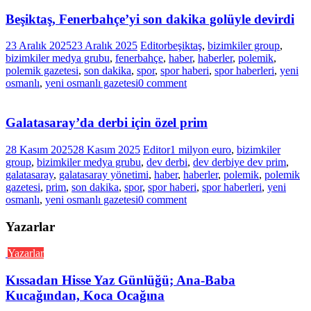
Beşiktaş, Fenerbahçe’yi son dakika golüyle devirdi
23 Aralık 2025
23 Aralık 2025
Editor
beşiktaş
,
bizimkiler group
,
bizimkiler medya grubu
,
fenerbahçe
,
haber
,
haberler
,
polemik
,
polemik gazetesi
,
son dakika
,
spor
,
spor haberi
,
spor haberleri
,
yeni
osmanlı
,
yeni osmanlı gazetesi
0 comment
Galatasaray’da derbi için özel prim
28 Kasım 2025
28 Kasım 2025
Editor
1 milyon euro
,
bizimkiler
group
,
bizimkiler medya grubu
,
dev derbi
,
dev derbiye dev prim
,
galatasaray
,
galatasaray yönetimi
,
haber
,
haberler
,
polemik
,
polemik
gazetesi
,
prim
,
son dakika
,
spor
,
spor haberi
,
spor haberleri
,
yeni
osmanlı
,
yeni osmanlı gazetesi
0 comment
Yazarlar
Yazarlar
Kıssadan Hisse Yaz Günlüğü; Ana-Baba
Kucağından, Koca Ocağına