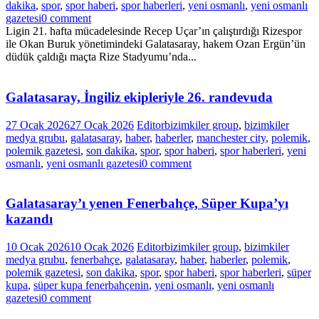
dakika
,
spor
,
spor haberi
,
spor haberleri
,
yeni osmanlı
,
yeni osmanlı
gazetesi
0 comment
Ligin 21. hafta mücadelesinde Recep Uçar’ın çalıştırdığı Rizespor
ile Okan Buruk yönetimindeki Galatasaray, hakem Ozan Ergün’ün
düdük çaldığı maçta Rize Stadyumu’nda...
Galatasaray, İngiliz ekipleriyle 26. randevuda
27 Ocak 2026
27 Ocak 2026
Editor
bizimkiler group
,
bizimkiler
medya grubu
,
galatasaray
,
haber
,
haberler
,
manchester city
,
polemik
,
polemik gazetesi
,
son dakika
,
spor
,
spor haberi
,
spor haberleri
,
yeni
osmanlı
,
yeni osmanlı gazetesi
0 comment
Galatasaray’ı yenen Fenerbahçe, Süper Kupa’yı
kazandı
10 Ocak 2026
10 Ocak 2026
Editor
bizimkiler group
,
bizimkiler
medya grubu
,
fenerbahçe
,
galatasaray
,
haber
,
haberler
,
polemik
,
polemik gazetesi
,
son dakika
,
spor
,
spor haberi
,
spor haberleri
,
süper
kupa
,
süper kupa fenerbahçenin
,
yeni osmanlı
,
yeni osmanlı
gazetesi
0 comment