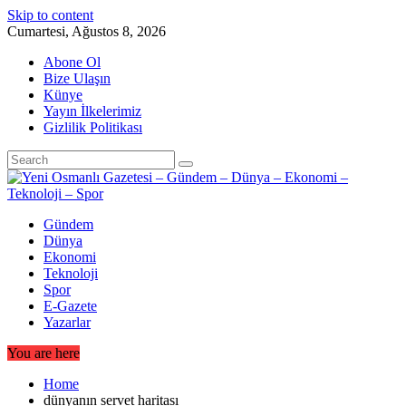
Skip to content
Cumartesi, Ağustos 8, 2026
Abone Ol
Bize Ulaşın
Künye
Yayın İlkelerimiz
Gizlilik Politikası
Gündem
Dünya
Ekonomi
Teknoloji
Spor
E-Gazete
Yazarlar
You are here
Home
dünyanın servet haritası