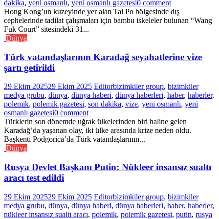
dakika
,
yeni osmanlı
,
yeni osmanlı gazetesi
0 comment
Hong Kong’un kuzeyinde yer alan Tai Po bölgesinde dış
cephelerinde tadilat çalışmaları için bambu iskeleler bulunan “Wang
Fuk Court” sitesindeki 31...
Dünya
Türk vatandaşlarının Karadağ seyahatlerine vize
şartı getirildi
29 Ekim 2025
29 Ekim 2025
Editor
bizimkiler group
,
bizimkiler
medya grubu
,
dünya
,
dünya haberi
,
dünya haberleri
,
haber
,
haberler
,
polemik
,
polemik gazetesi
,
son dakika
,
vize
,
yeni osmanlı
,
yeni
osmanlı gazetesi
0 comment
Türklerin son dönemde uğrak ülkelerinden biri haline gelen
Karadağ’da yaşanan olay, iki ülke arasında krize neden oldu.
Başkenti Podgorica’da Türk vatandaşlarının...
Dünya
Rusya Devlet Başkanı Putin: Nükleer insansız sualtı
aracı test edildi
29 Ekim 2025
29 Ekim 2025
Editor
bizimkiler group
,
bizimkiler
medya grubu
,
dünya
,
dünya haberi
,
dünya haberleri
,
haber
,
haberler
,
nükleer insansız sualtı aracı
,
polemik
,
polemik gazetesi
,
putin
,
rusya