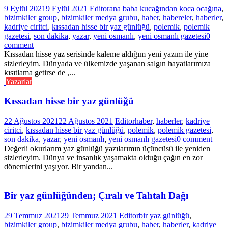
9 Eylül 2021
9 Eylül 2021
Editor
ana baba kucağından koca ocağına
,
bizimkiler group
,
bizimkiler medya grubu
,
haber
,
habereler
,
haberler
,
kadriye ciritci
,
kıssadan hisse bir yaz günlüğü
,
polemik
,
polemik
gazetesi
,
son dakika
,
yazar
,
yeni osmanlı
,
yeni osmanlı gazetesi
0
comment
Kıssadan hisse yaz serisinde kaleme aldığım yeni yazım ile yine
sizlerleyim. Dünyada ve ülkemizde yaşanan salgın hayatlarımıza
kısıtlama getirse de ,...
Yazarlar
Kıssadan hisse bir yaz günlüğü
22 Ağustos 2021
22 Ağustos 2021
Editor
haber
,
haberler
,
kadriye
ciritci
,
kıssadan hisse bir yaz günlüğü
,
polemik
,
polemik gazetesi
,
son dakika
,
yazar
,
yeni osmanlı
,
yeni osmanlı gazetesi
0 comment
Değerli okurlarım yaz günlüğü yazılarımın üçüncüsü ile yeniden
sizlerleyim. Dünya ve insanlık yaşamakta olduğu çağın en zor
dönemlerini yaşıyor. Bir yandan...
Bir yaz günlüğünden; Çıralı ve Tahtalı Dağı
29 Temmuz 2021
29 Temmuz 2021
Editor
bir yaz günlüğü
,
bizimkiler group
,
bizimkiler medya grubu
,
haber
,
haberler
,
kadriye