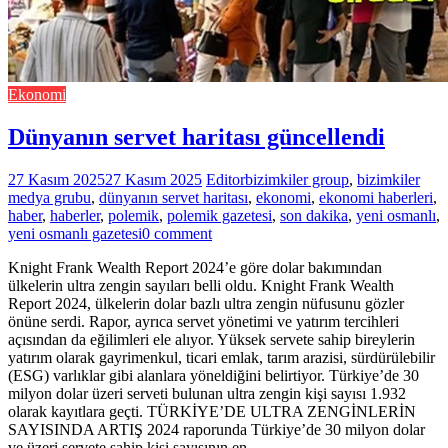
Ekonomi
Dünyanın servet haritası güncellendi
27 Kasım 2025
27 Kasım 2025
Editor
bizimkiler group
,
bizimkiler
medya grubu
,
dünyanın servet haritası
,
ekonomi
,
ekonomi haberleri
,
haber
,
haberler
,
polemik
,
polemik gazetesi
,
son dakika
,
yeni osmanlı
,
yeni osmanlı gazetesi
0 comment
Knight Frank Wealth Report 2024’e göre dolar bakımından
ülkelerin ultra zengin sayıları belli oldu. Knight Frank Wealth
Report 2024, ülkelerin dolar bazlı ultra zengin nüfusunu gözler
önüne serdi. Rapor, ayrıca servet yönetimi ve yatırım tercihleri
açısından da eğilimleri ele alıyor. Yüksek servete sahip bireylerin
yatırım olarak gayrimenkul, ticari emlak, tarım arazisi, sürdürülebilir
(ESG) varlıklar gibi alanlara yöneldiğini belirtiyor. Türkiye’de 30
milyon dolar üzeri serveti bulunan ultra zengin kişi sayısı 1.932
olarak kayıtlara geçti. TÜRKİYE’DE ULTRA ZENGİNLERİN
SAYISINDA ARTIŞ 2024 raporunda Türkiye’de 30 milyon dolar
ve üzeri servete sahip kişi sayısının en…