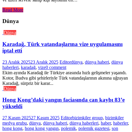
Read More
Dünya
Dünya
Karadağ, Türk vatandaşlarına vize uygulamasını
iptal etti
23 Aralık 2025
23 Aralık 2025
Editor
dünya
,
dünya haberi
,
dünya
haberleri
,
karadağ
,
vize
0 comment
Ekim ayında Karadağ ile Türkiye arasında hızlı gelişmeler yaşandı.
Kotor, Budva gibi şehirleriyle Türk vatandaşlarının akınına uğrayan
Karadağ, sürpriz bir karar...
Dünya
Hong Kong’daki yangın faciasında can kaybı 83’e
yükseldi
27 Kasım 2025
27 Kasım 2025
Editor
bizimkiler group
,
bizimkiler
medya grubu
,
dünya
,
dünya haberi
,
dünya haberleri
,
haber
,
haberler
,
hong kong
,
hong kong yangın
,
polemik
,
polemik gazetesi
,
son