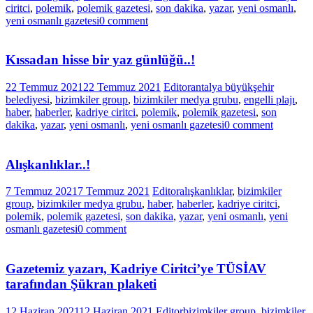
ciritci
,
polemik
,
polemik gazetesi
,
son dakika
,
yazar
,
yeni osmanlı
,
yeni osmanlı gazetesi
0 comment
Kıssadan hisse bir yaz günlüğü..!
22 Temmuz 2021
22 Temmuz 2021
Editor
antalya büyükşehir
belediyesi
,
bizimkiler group
,
bizimkiler medya grubu
,
engelli plajı
,
haber
,
haberler
,
kadriye ciritci
,
polemik
,
polemik gazetesi
,
son
dakika
,
yazar
,
yeni osmanlı
,
yeni osmanlı gazetesi
0 comment
Alışkanlıklar..!
7 Temmuz 2021
7 Temmuz 2021
Editor
alışkanlıklar
,
bizimkiler
group
,
bizimkiler medya grubu
,
haber
,
haberler
,
kadriye ciritci
,
polemik
,
polemik gazetesi
,
son dakika
,
yazar
,
yeni osmanlı
,
yeni
osmanlı gazetesi
0 comment
Gazetemiz yazarı, Kadriye Ciritci’ye TÜSİAV
tarafından Şükran plaketi
12 Haziran 2021
12 Haziran 2021
Editor
bizimkiler group
,
bizimkiler