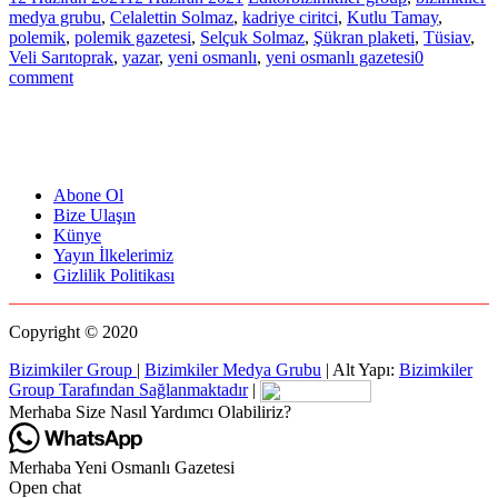
medya grubu
,
Celalettin Solmaz
,
kadriye ciritci
,
Kutlu Tamay
,
polemik
,
polemik gazetesi
,
Selçuk Solmaz
,
Şükran plaketi
,
Tüsiav
,
Veli Sarıtoprak
,
yazar
,
yeni osmanlı
,
yeni osmanlı gazetesi
0
comment
Abone Ol
Bize Ulaşın
Künye
Yayın İlkelerimiz
Gizlilik Politikası
Copyright © 2020
Bizimkiler Group
|
Bizimkiler Medya Grubu
|
Alt Yapı:
Bizimkiler
Group Tarafından Sağlanmaktadır
|
Merhaba Size Nasıl Yardımcı Olabiliriz?
Merhaba Yeni Osmanlı Gazetesi
Open chat