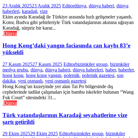
23 Aralık 2025
23 Aralık 2025
Editor
dünya
,
dünya haberi
,
dünya
haberleri
,
karadağ
,
vize
Ekim ayında Karadağ ile Türkiye arasında hızlı gelişmeler yaşandı.
Kotor, Budva gibi şehirleriyle Türk vatandaşlarının akınına uğrayan
Karadağ, sürpriz bir karar...
Dünya
Hong Kong’daki yangın faciasında can kaybı 83’e
yükseldi
27 Kasım 2025
27 Kasım 2025
Editor
bizimkiler group
,
bizimkiler
medya grubu
,
dünya
,
dünya haberi
,
dünya haberleri
,
haber
,
haberler
,
hong kong
,
hong kong yangın
,
polemik
,
polemik gazetesi
,
son
dakika
,
yeni osmanlı
,
yeni osmanlı gazetesi
Hong Kong’un kuzeyinde yer alan Tai Po bölgesinde dış
cephelerinde tadilat çalışmaları için bambu iskeleler bulunan “Wang
Fuk Court” sitesindeki 31...
Dünya
Türk vatandaşlarının Karadağ seyahatlerine vize
şartı getirildi
29 Ekim 2025
29 Ekim 2025
Editor
bizimkiler group
,
bizimkiler