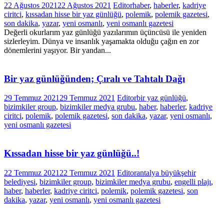
22 Ağustos 2021
22 Ağustos 2021
Editor
haber
,
haberler
,
kadriye
ciritci
,
kıssadan hisse bir yaz günlüğü
,
polemik
,
polemik gazetesi
,
son dakika
,
yazar
,
yeni osmanlı
,
yeni osmanlı gazetesi
Değerli okurlarım yaz günlüğü yazılarımın üçüncüsü ile yeniden
sizlerleyim. Dünya ve insanlık yaşamakta olduğu çağın en zor
dönemlerini yaşıyor. Bir yandan...
Bir yaz günlüğünden; Çıralı ve Tahtalı Dağı
29 Temmuz 2021
29 Temmuz 2021
Editor
bir yaz günlüğü
,
bizimkiler group
,
bizimkiler medya grubu
,
haber
,
haberler
,
kadriye
ciritci
,
polemik
,
polemik gazetesi
,
son dakika
,
yazar
,
yeni osmanlı
,
yeni osmanlı gazetesi
Kıssadan hisse bir yaz günlüğü..!
22 Temmuz 2021
22 Temmuz 2021
Editor
antalya büyükşehir
belediyesi
,
bizimkiler group
,
bizimkiler medya grubu
,
engelli plajı
,
haber
,
haberler
,
kadriye ciritci
,
polemik
,
polemik gazetesi
,
son
dakika
,
yazar
,
yeni osmanlı
,
yeni osmanlı gazetesi