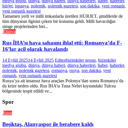
medya grubu
,
dünya
,
dünya haberi
,
dünya haberleri
,
haber
,
haberler
,
hürjet
,
ispanya
,
polemik
,
polemik gazetesi
,
son dakika
,
yeni osmanlı
,
yeni osmanlı gazetesi
Tamamen yerli ve milli imkanlarla üretilen HÜRJET, şimdilerde de
tüm dünyanın ilgisini çeken bir konuma geldi. Milli havacılığın
simge projelerinden biri...
Dünya
Rus İHA’sı hava sahasını ihlal etti: Romanya’da F-
16’lar acil olarak havalandı
14 Eylül 2025
14 Eylül 2025
Editor
bizimkiler group
,
bizimkiler
medya grubu
,
dünya
,
dünya haberi
,
dünya haberleri
,
haber
,
haberler
,
polemik
,
polemik gazetesi
,
romanya
,
rusya
,
son dakika
,
yeni
osmanlı
,
yeni osmanlı gazetesi
Rusya’ya ait insansız hava araçları Polonya’dan sonra Romanya’da
da krize neden oldu. Rus İHA’sı Tuna Nehri kıyısındaki Tulcea
bölgesinde tespit edildi ve...
Spor
Spor
Beşiktaş, Alanyaspor ile berabere kaldı