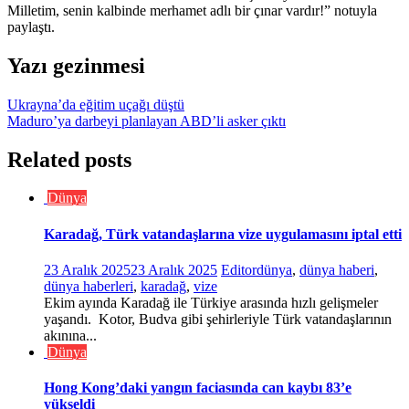
Milletim, senin kalbinde merhamet adlı bir çınar vardır!” notuyla
paylaştı.
Yazı gezinmesi
Ukrayna’da eğitim uçağı düştü
Maduro’ya darbeyi planlayan ABD’li asker çıktı
Related posts
Dünya
Karadağ, Türk vatandaşlarına vize uygulamasını iptal etti
23 Aralık 2025
23 Aralık 2025
Editor
dünya
,
dünya haberi
,
dünya haberleri
,
karadağ
,
vize
Ekim ayında Karadağ ile Türkiye arasında hızlı gelişmeler
yaşandı. Kotor, Budva gibi şehirleriyle Türk vatandaşlarının
akınına...
Dünya
Hong Kong’daki yangın faciasında can kaybı 83’e
yükseldi