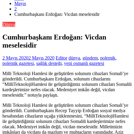
Mayıs
2
Cumhurbaşkanı Erdoğan: Vicdan meselesidir
Dünya
Cumhurbaşkanı Erdoğan: Vicdan
meselesidir
2 Mayıs 2020
2 Mayıs 2020
Editor
dünya
,
gündem
,
polemik
,
polemik gazetesi
,
sağlık desteği
,
yeni osmanlı gazetesi
Milli Teknoloji Hamlesi ile geliştirilen solunum cihazları Somali’ye
gönderildi. Cumhurbaşkanı Erdoğan, solunum cihazlarını
“MilliTeknolojiHamlesi ile geliştirdiğimiz solunum cihazları Somalili
kardeşlerimize nefes olacak. Medeniyet imkân değil, vicdan
meselesidir.” notuyla paylaştı.
Milli Teknoloji Hamlesi ile geliştirilen solunum cihazları Somali’ye
gönderildi. Cumhurbaşkanı Recep Tayyip Erdoğan sosyal medya
hesabından cihazların uçağa yüklenmesini, “MilliTeknolojiHamlesi
ile geliştirdiğimiz solunum cihazları Somalili kardeşlerimize nefes
olacak. Medeniyet imkân değil, vicdan meselesidir. Milletimizin
imkânları da vicdanı da mazlum ve muhtaçların yanındadır. Aziz