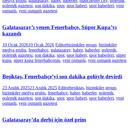
medya grubu
,
galatasaray
,
haber
,
haberler
,
manchester city
,
polemik
,
polemik gazetesi
,
son dakika
,
spor
,
spor haberi
,
spor haberleri
,
yeni
osmanlı
,
yeni osmanlı gazetesi
Galatasaray’ı yenen Fenerbahçe, Süper Kupa’yı
kazandı
10 Ocak 2026
10 Ocak 2026
Editor
bizimkiler group
,
bizimkiler
medya grubu
,
fenerbahçe
,
galatasaray
,
haber
,
haberler
,
polemik
,
polemik gazetesi
,
son dakika
,
spor
,
spor haberi
,
spor haberleri
,
süper
kupa
,
süper kupa fenerbahçenin
,
yeni osmanlı
,
yeni osmanlı gazetesi
Beşiktaş, Fenerbahçe’yi son dakika golüyle devirdi
23 Aralık 2025
23 Aralık 2025
Editor
beşiktaş
,
bizimkiler group
,
bizimkiler medya grubu
,
fenerbahçe
,
haber
,
haberler
,
polemik
,
polemik gazetesi
,
son dakika
,
spor
,
spor haberi
,
spor haberleri
,
yeni
osmanlı
,
yeni osmanlı gazetesi
Galatasaray’da derbi için özel prim