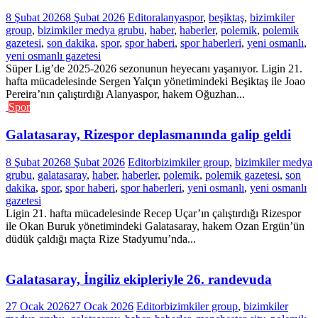
8 Şubat 2026
8 Şubat 2026
Editor
alanyaspor
,
beşiktaş
,
bizimkiler
group
,
bizimkiler medya grubu
,
haber
,
haberler
,
polemik
,
polemik
gazetesi
,
son dakika
,
spor
,
spor haberi
,
spor haberleri
,
yeni osmanlı
,
yeni osmanlı gazetesi
Süper Lig’de 2025-2026 sezonunun heyecanı yaşanıyor. Ligin 21.
hafta mücadelesinde Sergen Yalçın yönetimindeki Beşiktaş ile Joao
Pereira’nın çalıştırdığı Alanyaspor, hakem Oğuzhan...
Spor
Galatasaray, Rizespor deplasmanında galip geldi
8 Şubat 2026
8 Şubat 2026
Editor
bizimkiler group
,
bizimkiler medya
grubu
,
galatasaray
,
haber
,
haberler
,
polemik
,
polemik gazetesi
,
son
dakika
,
spor
,
spor haberi
,
spor haberleri
,
yeni osmanlı
,
yeni osmanlı
gazetesi
Ligin 21. hafta mücadelesinde Recep Uçar’ın çalıştırdığı Rizespor
ile Okan Buruk yönetimindeki Galatasaray, hakem Ozan Ergün’ün
düdük çaldığı maçta Rize Stadyumu’nda...
Galatasaray, İngiliz ekipleriyle 26. randevuda
27 Ocak 2026
27 Ocak 2026
Editor
bizimkiler group
,
bizimkiler