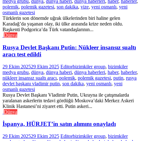
medya grubu
,
dünya
,
dünya haberi
,
dünya haberleri
,
haber
,
haberler
,
polemik
,
polemik gazetesi
,
son dakika
,
vize
,
yeni osmanlı
,
yeni
osmanlı gazetesi
Türklerin son dönemde uğrak ülkelerinden biri haline gelen
Karadağ’da yaşanan olay, iki ülke arasında krize neden oldu.
Başkenti Podgorica’da Türk vatandaşlarının...
Dünya
Rusya Devlet Başkanı Putin: Nükleer insansız sualtı
aracı test edildi
29 Ekim 2025
29 Ekim 2025
Editor
bizimkiler group
,
bizimkiler
medya grubu
,
dünya
,
dünya haberi
,
dünya haberleri
,
haber
,
haberler
,
nükleer insansız sualtı aracı
,
polemik
,
polemik gazetesi
,
putin
,
rusya
devlet başkanı vladimir putin
,
son dakika
,
yeni osmanlı
,
yeni
osmanlı gazetesi
Rusya Devlet Başkanı Vladimir Putin, Ukrayna ile çatışmalarda
yaralanan askerlerin tedavi gördüğü Moskova’daki Merkez Askeri
Klinik Hastanesi’ni ziyaret etti. Putin askeri...
Dünya
İspanya, HÜRJET’in satın alımını onayladı
29 Ekim 2025
29 Ekim 2025
Editor
bizimkiler group
,
bizimkiler