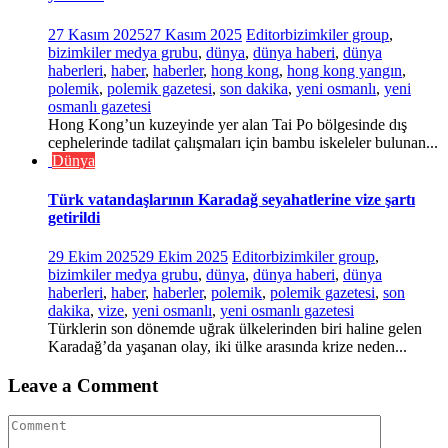
27 Kasım 2025
27 Kasım 2025
Editor
bizimkiler group
,
bizimkiler medya grubu
,
dünya
,
dünya haberi
,
dünya
haberleri
,
haber
,
haberler
,
hong kong
,
hong kong yangın
,
polemik
,
polemik gazetesi
,
son dakika
,
yeni osmanlı
,
yeni
osmanlı gazetesi
Hong Kong’un kuzeyinde yer alan Tai Po bölgesinde dış
cephelerinde tadilat çalışmaları için bambu iskeleler bulunan...
Dünya
Türk vatandaşlarının Karadağ seyahatlerine vize şartı
getirildi
29 Ekim 2025
29 Ekim 2025
Editor
bizimkiler group
,
bizimkiler medya grubu
,
dünya
,
dünya haberi
,
dünya
haberleri
,
haber
,
haberler
,
polemik
,
polemik gazetesi
,
son
dakika
,
vize
,
yeni osmanlı
,
yeni osmanlı gazetesi
Türklerin son dönemde uğrak ülkelerinden biri haline gelen
Karadağ’da yaşanan olay, iki ülke arasında krize neden...
Leave a Comment