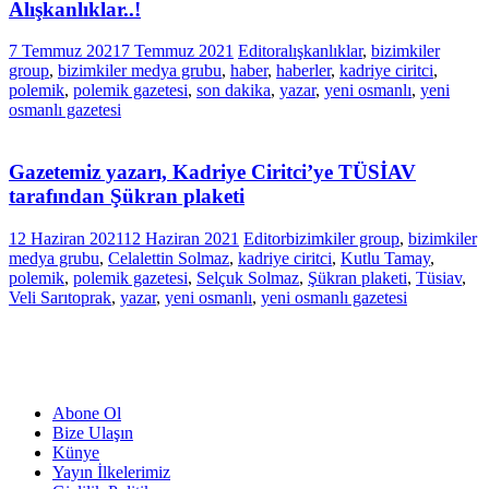
Alışkanlıklar..!
7 Temmuz 2021
7 Temmuz 2021
Editor
alışkanlıklar
,
bizimkiler
group
,
bizimkiler medya grubu
,
haber
,
haberler
,
kadriye ciritci
,
polemik
,
polemik gazetesi
,
son dakika
,
yazar
,
yeni osmanlı
,
yeni
osmanlı gazetesi
Gazetemiz yazarı, Kadriye Ciritci’ye TÜSİAV
tarafından Şükran plaketi
12 Haziran 2021
12 Haziran 2021
Editor
bizimkiler group
,
bizimkiler
medya grubu
,
Celalettin Solmaz
,
kadriye ciritci
,
Kutlu Tamay
,
polemik
,
polemik gazetesi
,
Selçuk Solmaz
,
Şükran plaketi
,
Tüsiav
,
Veli Sarıtoprak
,
yazar
,
yeni osmanlı
,
yeni osmanlı gazetesi
Abone Ol
Bize Ulaşın
Künye
Yayın İlkelerimiz