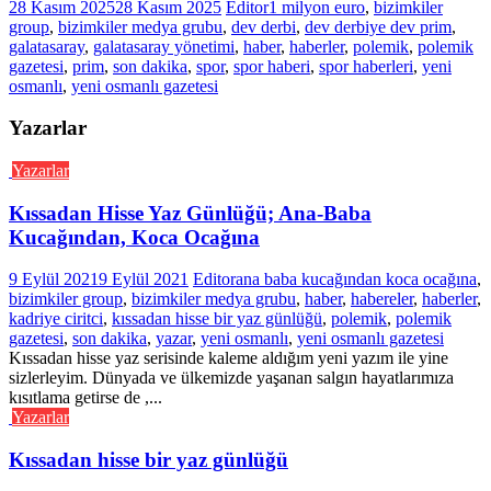
28 Kasım 2025
28 Kasım 2025
Editor
1 milyon euro
,
bizimkiler
group
,
bizimkiler medya grubu
,
dev derbi
,
dev derbiye dev prim
,
galatasaray
,
galatasaray yönetimi
,
haber
,
haberler
,
polemik
,
polemik
gazetesi
,
prim
,
son dakika
,
spor
,
spor haberi
,
spor haberleri
,
yeni
osmanlı
,
yeni osmanlı gazetesi
Yazarlar
Yazarlar
Kıssadan Hisse Yaz Günlüğü; Ana-Baba
Kucağından, Koca Ocağına
9 Eylül 2021
9 Eylül 2021
Editor
ana baba kucağından koca ocağına
,
bizimkiler group
,
bizimkiler medya grubu
,
haber
,
habereler
,
haberler
,
kadriye ciritci
,
kıssadan hisse bir yaz günlüğü
,
polemik
,
polemik
gazetesi
,
son dakika
,
yazar
,
yeni osmanlı
,
yeni osmanlı gazetesi
Kıssadan hisse yaz serisinde kaleme aldığım yeni yazım ile yine
sizlerleyim. Dünyada ve ülkemizde yaşanan salgın hayatlarımıza
kısıtlama getirse de ,...
Yazarlar
Kıssadan hisse bir yaz günlüğü