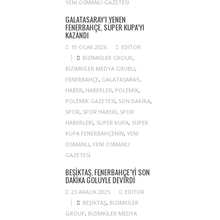
YENI OSMANLI GAZETESI
GALATASARAY’I YENEN
FENERBAHÇE, SÜPER KUPA’YI
KAZANDI
10 OCAK 2026
EDITOR
BIZIMKILER GROUP
,
BIZIMKILER MEDYA GRUBU
,
FENERBAHÇE
,
GALATASARAY
,
HABER
,
HABERLER
,
POLEMIK
,
POLEMIK GAZETESI
,
SON DAKIKA
,
SPOR
,
SPOR HABERI
,
SPOR
HABERLERI
,
SÜPER KUPA
,
SÜPER
KUPA FENERBAHÇENIN
,
YENI
OSMANLI
,
YENI OSMANLI
GAZETESI
BEŞIKTAŞ, FENERBAHÇE’YI SON
DAKIKA GOLÜYLE DEVIRDI
23 ARALIK 2025
EDITOR
BEŞIKTAŞ
,
BIZIMKILER
GROUP
,
BIZIMKILER MEDYA