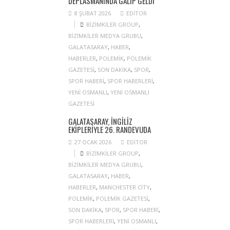
DEPLASMANINDA GALIP GELDI
8 ŞUBAT 2026
EDITOR
BIZIMKILER GROUP
,
BIZIMKILER MEDYA GRUBU
,
GALATASARAY
,
HABER
,
HABERLER
,
POLEMIK
,
POLEMIK
GAZETESI
,
SON DAKIKA
,
SPOR
,
SPOR HABERI
,
SPOR HABERLERI
,
YENI OSMANLI
,
YENI OSMANLI
GAZETESI
GALATASARAY, İNGILIZ
EKIPLERIYLE 26. RANDEVUDA
27 OCAK 2026
EDITOR
BIZIMKILER GROUP
,
BIZIMKILER MEDYA GRUBU
,
GALATASARAY
,
HABER
,
HABERLER
,
MANCHESTER CITY
,
POLEMIK
,
POLEMIK GAZETESI
,
SON DAKIKA
,
SPOR
,
SPOR HABERI
,
SPOR HABERLERI
,
YENI OSMANLI
,