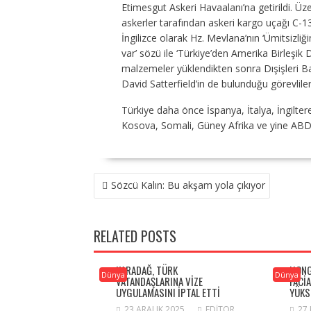
Etimesgut Askeri Havaalanı’na getirildi. Ü
askerler tarafından askeri kargo uçağı C-13
İngilizce olarak Hz. Mevlana’nın ‘Ümitsizliğ
var’ sözü ile ‘Türkiye’den Amerika Birleşik D
malzemeler yüklendikten sonra Dışişleri B
David Satterfield’in de bulunduğu görevlil
Türkiye daha önce İspanya, İtalya, İngilt
Kosova, Somali, Güney Afrika ve yine ABD
YAZI
Sözcü Kalın: Bu akşam yola çıkıyor
GEZINMESI
RELATED POSTS
KARADAĞ, TÜRK
HONG
Dünya
Dünya
VATANDAŞLARINA VIZE
FACI
UYGULAMASINI IPTAL ETTI
YÜKS
23 ARALIK 2025
EDITOR
27