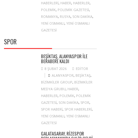
HABERLERI
,
HABER
,
HABERLER
,
POLEMIK
,
POLEMIK GAZETESI
,
ROMANYA
,
RUSYA
,
SON DAKIKA
,
YENI OSMANLI
,
YENI OSMANLI
GAZETESI
SPOR
BEŞIKTAŞ, ALANYASPOR ILE
BERABERE KALDI
8 ŞUBAT 2026
EDITOR
ALANYASPOR
,
BEŞIKTAŞ
,
BIZIMKILER GROUP
,
BIZIMKILER
MEDYA GRUBU
,
HABER
,
HABERLER
,
POLEMIK
,
POLEMIK
GAZETESI
,
SON DAKIKA
,
SPOR
,
SPOR HABERI
,
SPOR HABERLERI
,
YENI OSMANLI
,
YENI OSMANLI
GAZETESI
GALATASARAY, RIZESPOR