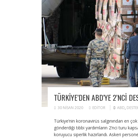
TÜRKIYE’DEN ABD’YE 2’NCI DE
30 NISAN 2020
EDITOR
ABD
,
DESTE
Türkiye’nin koronavirüs salgınından en çok
gönderdiği tıbbi yardımların 2’nci turu k
koruyucu siperlik hazırlandı. Askeri person