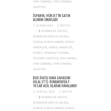
YENI OSMANLI
,
YENI OSMANLI
GAZETESI
İSPANYA, HÜRJET’IN SATIN
ALIMINI ONAYLADI
29 EKIM 2025
EDITOR
BIZIMKILER GROUP
,
BIZIMKILER MEDYA GRUBU
,
DÜNYA
,
DÜNYA HABERI
,
DÜNYA
HABERLERI
,
HABER
,
HABERLER
,
HÜRJET
,
ISPANYA
,
POLEMIK
,
POLEMIK GAZETESI
,
SON DAKIKA
,
YENI OSMANLI
,
YENI OSMANLI
GAZETESI
RUS İHA’SI HAVA SAHASINI
IHLAL ETTI: ROMANYA’DA F-
16’LAR ACIL OLARAK HAVALANDI
14 EYLÜL 2025
EDITOR
BIZIMKILER GROUP
,
BIZIMKILER MEDYA GRUBU
,
DÜNYA
,
DÜNYA HABERI
,
DÜNYA