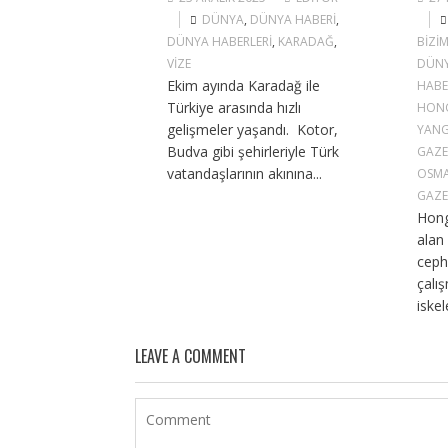
DÜNYA
,
DÜNYA HABERI
,
DÜNYA HABERLERI
,
KARADAĞ
,
BIZI
VIZE
DÜN
Ekim ayında Karadağ ile
HABE
Türkiye arasında hızlı
HON
gelişmeler yaşandı. Kotor,
YANG
Budva gibi şehirleriyle Türk
GAZE
vatandaşlarının akınına...
OSMA
GAZE
Hong
alan
ceph
çalı
iskel
LEAVE A COMMENT