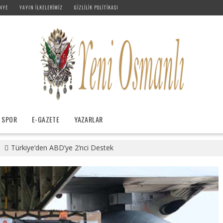
NYE
YAYIN İLKELERIMIZ
GIZLILIK POLITIKASI
SPOR
E-GAZETE
YAZARLAR
Türkiye’den ABD’ye 2’nci Destek