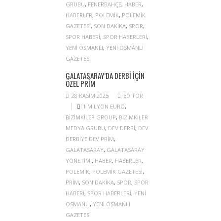
GRUBU
,
FENERBAHÇE
,
HABER
,
HABERLER
,
POLEMIK
,
POLEMIK
GAZETESI
,
SON DAKIKA
,
SPOR
,
SPOR HABERI
,
SPOR HABERLERI
,
YENI OSMANLI
,
YENI OSMANLI
GAZETESI
GALATASARAY’DA DERBI IÇIN
ÖZEL PRIM
28 KASIM 2025
EDITOR
1 MILYON EURO
,
BIZIMKILER GROUP
,
BIZIMKILER
MEDYA GRUBU
,
DEV DERBI
,
DEV
DERBIYE DEV PRIM
,
GALATASARAY
,
GALATASARAY
YÖNETIMI
,
HABER
,
HABERLER
,
POLEMIK
,
POLEMIK GAZETESI
,
PRIM
,
SON DAKIKA
,
SPOR
,
SPOR
HABERI
,
SPOR HABERLERI
,
YENI
OSMANLI
,
YENI OSMANLI
GAZETESI