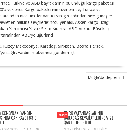
zerinde Türkiye ve ABD bayraklarının bulunduğu kargo paketleri,
0’a yüklendi. Kargo paketlerinin üzerlerinde, Türkçe ve
in ardından nice ümitler var. Karanlığın ardından nice güneşler
evletleri halkına sevgilerle’ notu yer aldı. Askeri kargo uçağı,
akan Yardımcısı Yavuz Selim Kıran ve ABD Ankara Büyükelçisi
er tarafından ABD’ye uğurlandı.
ere, Kuzey Makedonya, Karadağ, Sırbistan, Bosna Hersek,
’ye sağlık yardım malzemesi göndermişti.
Muğla’da deprem
 KONG’DAKI YANGIN
TÜRK VATANDAŞLARININ
Dünya
ASINDA CAN KAYBI 83’E
KARADAĞ SEYAHATLERINE VIZE
ELDI
ŞARTI GETIRILDI
 KASIM 2025
EDITOR
29 EKIM 2025
EDITOR