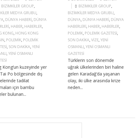
BIZIMKILER GROUP
,
BIZIMKILER GROUP
,
MKILER MEDYA GRUBU
,
BIZIMKILER MEDYA GRUBU
,
YA
,
DÜNYA HABERI
,
DÜNYA
DÜNYA
,
DÜNYA HABERI
,
DÜNYA
RLERI
,
HABER
,
HABERLER
,
HABERLERI
,
HABER
,
HABERLER
,
G KONG
,
HONG KONG
POLEMIK
,
POLEMIK GAZETESI
,
IN
,
POLEMIK
,
POLEMIK
SON DAKIKA
,
VIZE
,
YENI
TESI
,
SON DAKIKA
,
YENI
OSMANLI
,
YENI OSMANLI
NLI
,
YENI OSMANLI
GAZETESI
Türklerin son dönemde
TESI
 Kong’un kuzeyinde yer
uğrak ülkelerinden biri haline
 Tai Po bölgesinde dış
gelen Karadağ’da yaşanan
elerinde tadilat
olay, iki ülke arasında krize
şmaları için bambu
neden...
eler bulunan...