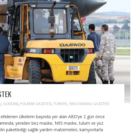
STEK
K
,
GÜNDEM
,
POLEMIK GAZETESI
,
TÜRKIYE
,
YENI OSMANLI GAZETESI
 etkilenen ülkelerin başında yer alan ABD’ye 2 gün önce
apsamında; yeniden bez maske, N95 maske, tulum ve yüz
elin paketlediği sağlık yardım malzemeleri, kamyonlarla