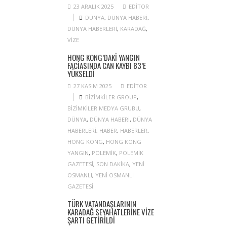
23 ARALIK 2025
EDITOR
DÜNYA
,
DÜNYA HABERI
,
DÜNYA HABERLERI
,
KARADAĞ
,
VIZE
HONG KONG’DAKI YANGIN
FACIASINDA CAN KAYBI 83’E
YÜKSELDI
27 KASIM 2025
EDITOR
BIZIMKILER GROUP
,
BIZIMKILER MEDYA GRUBU
,
DÜNYA
,
DÜNYA HABERI
,
DÜNYA
HABERLERI
,
HABER
,
HABERLER
,
HONG KONG
,
HONG KONG
YANGIN
,
POLEMIK
,
POLEMIK
GAZETESI
,
SON DAKIKA
,
YENI
OSMANLI
,
YENI OSMANLI
GAZETESI
TÜRK VATANDAŞLARININ
KARADAĞ SEYAHATLERINE VIZE
ŞARTI GETIRILDI