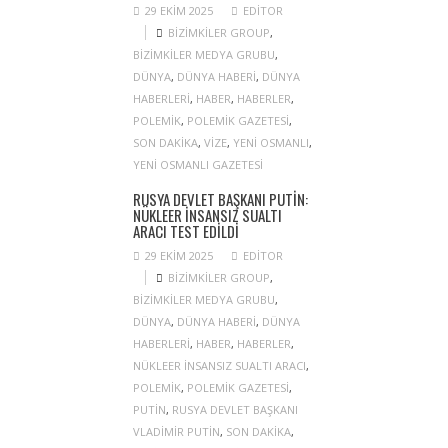
29 EKIM 2025
EDITOR
BIZIMKILER GROUP
,
BIZIMKILER MEDYA GRUBU
,
DÜNYA
,
DÜNYA HABERI
,
DÜNYA
HABERLERI
,
HABER
,
HABERLER
,
POLEMIK
,
POLEMIK GAZETESI
,
SON DAKIKA
,
VIZE
,
YENI OSMANLI
,
YENI OSMANLI GAZETESI
RUSYA DEVLET BAŞKANI PUTIN:
NÜKLEER INSANSIZ SUALTI
ARACI TEST EDILDI
29 EKIM 2025
EDITOR
BIZIMKILER GROUP
,
BIZIMKILER MEDYA GRUBU
,
DÜNYA
,
DÜNYA HABERI
,
DÜNYA
HABERLERI
,
HABER
,
HABERLER
,
NÜKLEER INSANSIZ SUALTI ARACI
,
POLEMIK
,
POLEMIK GAZETESI
,
PUTIN
,
RUSYA DEVLET BAŞKANI
VLADIMIR PUTIN
,
SON DAKIKA
,