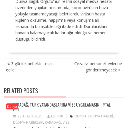
Dünya Sağlık Örgütü’nün resmi sosyal medya hesabı
üzerinden yapılan açıklamada, koronavirüsün hava
yoluyla taşınamayacağı belirtilerek, virüsün hasta
kişilerin öksürme, hapşırma veya konuşmaları
esnasında bulaşabileceği ifade edildi. Damlacıkların
havada kalamayacak kadar ağır olduğu ve hemen
düştüğü bildirildi.
YAZI
3 günlük bebekte tespit
Cezaevi personeli evlerine
GEZINMESI
edildi
gönderilmeyecek
RELATED POSTS
KARADAĞ, TÜRK VATANDAŞLARINA VIZE UYGULAMASINI IPTAL
Dünya
ETTI
23 ARALIK 2025
EDITOR
DÜNYA
,
DÜNYA HABERI
,
DÜNYA HABERLERI
,
KARADAĞ
,
VIZE