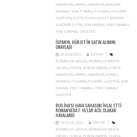
HABERLERI
,
HABER
,
HABERLER
,
NÜKLEER
INSANSIZ SUALTI ARACI
,
POLEMIK
,
POLEMIK
GAZETESI
,
PUTIN
,
RUSYA DEVLET BAŞKANI
VLADIMIR PUTIN
,
SON DAKIKA
,
YENI OSMANLI
,
YENI OSMANLI GAZETESI
İSPANYA, HÜRJET’IN SATIN ALIMINI
ONAYLADI
29 EKIM 2025
EDITOR
BIZIMKILER GROUP
,
BIZIMKILER MEDYA
GRUBU
,
DÜNYA
,
DÜNYA HABERI
,
DÜNYA
HABERLERI
,
HABER
,
HABERLER
,
HÜRJET
,
ISPANYA
,
POLEMIK
,
POLEMIK GAZETESI
,
SON
DAKIKA
,
YENI OSMANLI
,
YENI OSMANLI
GAZETESI
RUS İHA’SI HAVA SAHASINI IHLAL ETTI:
ROMANYA’DA F-16’LAR ACIL OLARAK
HAVALANDI
14 EYLÜL 2025
EDITOR
BIZIMKILER GROUP
,
BIZIMKILER MEDYA
GRUBU
,
DÜNYA
,
DÜNYA HABERI
,
DÜNYA