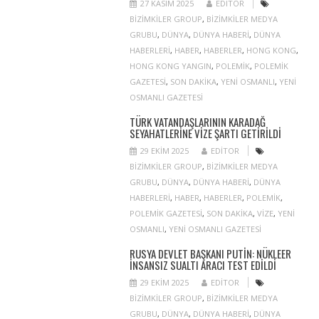
27 KASIM 2025
EDITOR
BIZIMKILER GROUP
,
BIZIMKILER MEDYA
GRUBU
,
DÜNYA
,
DÜNYA HABERI
,
DÜNYA
HABERLERI
,
HABER
,
HABERLER
,
HONG KONG
,
HONG KONG YANGIN
,
POLEMIK
,
POLEMIK
GAZETESI
,
SON DAKIKA
,
YENI OSMANLI
,
YENI
OSMANLI GAZETESI
TÜRK VATANDAŞLARININ KARADAĞ
SEYAHATLERINE VIZE ŞARTI GETIRILDI
29 EKIM 2025
EDITOR
BIZIMKILER GROUP
,
BIZIMKILER MEDYA
GRUBU
,
DÜNYA
,
DÜNYA HABERI
,
DÜNYA
HABERLERI
,
HABER
,
HABERLER
,
POLEMIK
,
POLEMIK GAZETESI
,
SON DAKIKA
,
VIZE
,
YENI
OSMANLI
,
YENI OSMANLI GAZETESI
RUSYA DEVLET BAŞKANI PUTIN: NÜKLEER
INSANSIZ SUALTI ARACI TEST EDILDI
29 EKIM 2025
EDITOR
BIZIMKILER GROUP
,
BIZIMKILER MEDYA
GRUBU
,
DÜNYA
,
DÜNYA HABERI
,
DÜNYA