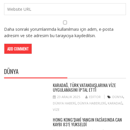
Daha sonraki yorumlarımda kullanılması için adım, e-posta
adresim ve site adresim bu tarayıcıya kaydedilsin.
DÜNYA
KARADAĞ, TÜRK VATANDAŞLARINA VIZE
UYGULAMASINI IPTAL ETTI
23 ARALIK 2025
EDITOR
DÜNYA
,
DÜNYA HABERI
,
DÜNYA HABERLERI
,
KARADAĞ
,
VIZE
HONG KONG’DAKI YANGIN FACIASINDA CAN
KAYBI 83’E YÜKSELDI