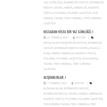
YAZ GÜNLÜĞÜ
,
BIZIMKILER GROUP
,
BIZIMKILER
MEDYA GRUBU
,
HABER
,
HABERLER
,
KADRIYE
CIRITCI
,
POLEMIK
,
POLEMIK GAZETESI
,
SON
DAKIKA
,
YAZAR
,
YENI OSMANLI
,
YENI OSMANLI
GAZETESI
KISSADAN HISSE BIR YAZ GÜNLÜĞÜ..!
22 TEMMUZ 2021
EDITOR
ANTALYA BÜYÜKŞEHIR BELEDIYESI
,
BIZIMKILER
GROUP
,
BIZIMKILER MEDYA GRUBU
,
ENGELLI
PLAJI
,
HABER
,
HABERLER
,
KADRIYE CIRITCI
,
POLEMIK
,
POLEMIK GAZETESI
,
SON DAKIKA
,
YAZAR
,
YENI OSMANLI
,
YENI OSMANLI
GAZETESI
ALIŞKANLIKLAR..!
7 TEMMUZ 2021
EDITOR
ALIŞKANLIKLAR
,
BIZIMKILER GROUP
,
BIZIMKILER MEDYA GRUBU
,
HABER
,
HABERLER
,
KADRIYE CIRITCI
,
POLEMIK
,
POLEMIK GAZETESI
,
SON DAKIKA
,
YAZAR
,
YENI OSMANLI
,
YENI