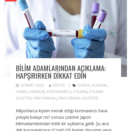
BILIM ADAMLARINDAN AÇIKLAMA:
HAPŞIRIRKEN DIKKAT EDIN
30 MART 2020
EDITOR
DÜNYA
,
GÜNDEM
,
HABER
,
HABERLER
,
KORONAVIRÜS
,
POLEMIK
,
POLEMIK
GAZETESI
,
YENI OSMANLI
,
YENI OSMANLI GAZETESI
Milyonlarca kişinin merak ettiği koronavirüs hava
yoluyla bulaşır mı? sorusu üzerine Japon
bilimadamlarından kritik bir açıklama geldi. Şu ana
dek koronavirüsün (Covid-19) kişinin öksürme veya