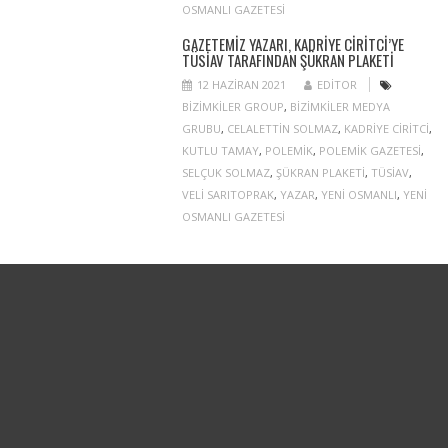
OSMANLI GAZETESI
GAZETEMIZ YAZARI, KADRIYE CIRITCI’YE
TÜSİAV TARAFINDAN ŞÜKRAN PLAKETI
12 HAZIRAN 2021
EDITOR
BIZIMKILER GROUP
,
BIZIMKILER MEDYA
GRUBU
,
CELALETTIN SOLMAZ
,
KADRIYE CIRITCI
,
KUTLU TAMAY
,
POLEMIK
,
POLEMIK GAZETESI
,
SELÇUK SOLMAZ
,
ŞÜKRAN PLAKETI
,
TÜSIAV
,
VELI SARITOPRAK
,
YAZAR
,
YENI OSMANLI
,
YENI
OSMANLI GAZETESI