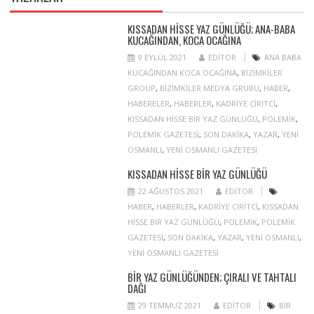
KISSADAN HISSE YAZ GÜNLÜĞÜ; ANA-BABA
KUCAĞINDAN, KOCA OCAĞINA
9 EYLÜL 2021
EDITOR
ANA BABA
KUCAĞINDAN KOCA OCAĞINA
,
BIZIMKILER
GROUP
,
BIZIMKILER MEDYA GRUBU
,
HABER
,
HABERELER
,
HABERLER
,
KADRIYE CIRITCI
,
KISSADAN HISSE BIR YAZ GÜNLÜĞÜ
,
POLEMIK
,
POLEMIK GAZETESI
,
SON DAKIKA
,
YAZAR
,
YENI
OSMANLI
,
YENI OSMANLI GAZETESI
KISSADAN HISSE BIR YAZ GÜNLÜĞÜ
22 AĞUSTOS 2021
EDITOR
HABER
,
HABERLER
,
KADRIYE CIRITCI
,
KISSADAN
HISSE BIR YAZ GÜNLÜĞÜ
,
POLEMIK
,
POLEMIK
GAZETESI
,
SON DAKIKA
,
YAZAR
,
YENI OSMANLI
,
YENI OSMANLI GAZETESI
BIR YAZ GÜNLÜĞÜNDEN; ÇIRALI VE TAHTALI
DAĞI
29 TEMMUZ 2021
EDITOR
BIR