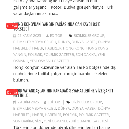
Ekim ayında Karadağ ile Türkiye arasında hızlı
gelişmeler yaşandı. Kotor, Budva gibi şehirleriyle Türk
vatandaşlarının akınına...
HONG KONG’DAKI YANGIN FACIASINDA CAN KAYBI 83’E
Dünya
YÜKSELDI
27 KASIM 2025
EDITOR
BIZIMKILER GROUP
,
BIZIMKILER MEDYA GRUBU
,
DÜNYA
,
DÜNYA HABERI
,
DÜNYA
HABERLERI
,
HABER
,
HABERLER
,
HONG KONG
,
HONG KONG
YANGIN
,
POLEMIK
,
POLEMIK GAZETESI
,
SON DAKIKA
,
YENI
OSMANLI
,
YENI OSMANLI GAZETESI
Hong Kong’un kuzeyinde yer alan Tai Po bölgesinde dış
cephelerinde tadilat çalışmaları için bambu iskeleler
bulunan...
TÜRK VATANDAŞLARININ KARADAĞ SEYAHATLERINE VIZE ŞARTI
Dünya
GETIRILDI
29 EKIM 2025
EDITOR
BIZIMKILER GROUP
,
BIZIMKILER MEDYA GRUBU
,
DÜNYA
,
DÜNYA HABERI
,
DÜNYA
HABERLERI
,
HABER
,
HABERLER
,
POLEMIK
,
POLEMIK GAZETESI
,
SON DAKIKA
,
VIZE
,
YENI OSMANLI
,
YENI OSMANLI GAZETESI
Türklerin son dönemde uğrak ülkelerinden biri haline