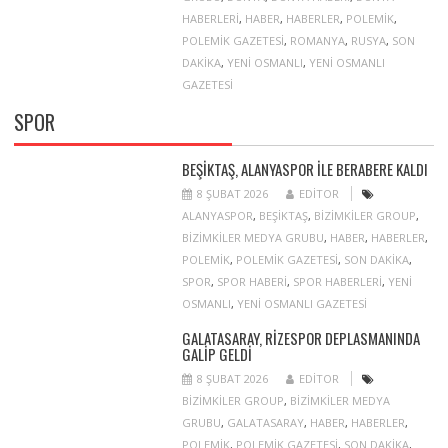
HABERLERI
,
HABER
,
HABERLER
,
POLEMIK
,
POLEMIK GAZETESI
,
ROMANYA
,
RUSYA
,
SON
DAKIKA
,
YENI OSMANLI
,
YENI OSMANLI
GAZETESI
SPOR
BEŞIKTAŞ, ALANYASPOR ILE BERABERE KALDI
8 ŞUBAT 2026
EDITOR
ALANYASPOR
,
BEŞIKTAŞ
,
BIZIMKILER GROUP
,
BIZIMKILER MEDYA GRUBU
,
HABER
,
HABERLER
,
POLEMIK
,
POLEMIK GAZETESI
,
SON DAKIKA
,
SPOR
,
SPOR HABERI
,
SPOR HABERLERI
,
YENI
OSMANLI
,
YENI OSMANLI GAZETESI
GALATASARAY, RIZESPOR DEPLASMANINDA
GALIP GELDI
8 ŞUBAT 2026
EDITOR
BIZIMKILER GROUP
,
BIZIMKILER MEDYA
GRUBU
,
GALATASARAY
,
HABER
,
HABERLER
,
POLEMIK
,
POLEMIK GAZETESI
,
SON DAKIKA
,