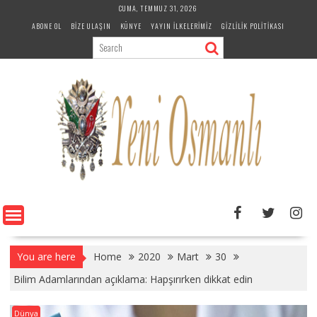
Skip
CUMA, TEMMUZ 31, 2026
to
ABONE OL
BIZE ULAŞIN
KÜNYE
YAYIN İLKELERIMIZ
GIZLILIK POLITIKASI
content
You are here
Home
2020
Mart
30
Bilim Adamlarından açıklama: Hapşırırken dikkat edin
Dünya