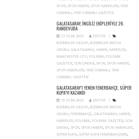
SPOR
,
SPOR HABERI
,
SPOR HABERLERI
,
YENI
OSMANLI
,
YENI OSMANLI GAZETESI
GALATASARAY, İNGILIZ EKIPLERIYLE 26.
RANDEVUDA
27 OCAK 2026
EDITOR
BIZIMKILER GROUP
,
BIZIMKILER MEDYA
GRUBU
,
GALATASARAY
,
HABER
,
HABERLER
,
MANCHESTER CITY
,
POLEMIK
,
POLEMIK
GAZETESI
,
SON DAKIKA
,
SPOR
,
SPOR HABERI
,
SPOR HABERLERI
,
YENI OSMANLI
,
YENI
OSMANLI GAZETESI
GALATASARAY’I YENEN FENERBAHÇE, SÜPER
KUPA’YI KAZANDI
10 OCAK 2026
EDITOR
BIZIMKILER GROUP
,
BIZIMKILER MEDYA
GRUBU
,
FENERBAHÇE
,
GALATASARAY
,
HABER
,
HABERLER
,
POLEMIK
,
POLEMIK GAZETESI
,
SON
DAKIKA
,
SPOR
,
SPOR HABERI
,
SPOR HABERLERI
,
SÜPER KUPA
,
SÜPER KUPA FENERBAHÇENIN
,