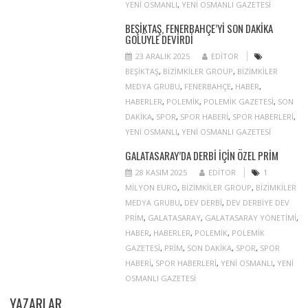
YENI OSMANLI
,
YENI OSMANLI GAZETESI
BEŞIKTAŞ, FENERBAHÇE’YI SON DAKIKA
GOLÜYLE DEVIRDI
23 ARALIK 2025
EDITOR
BEŞIKTAŞ
,
BIZIMKILER GROUP
,
BIZIMKILER
MEDYA GRUBU
,
FENERBAHÇE
,
HABER
,
HABERLER
,
POLEMIK
,
POLEMIK GAZETESI
,
SON
DAKIKA
,
SPOR
,
SPOR HABERI
,
SPOR HABERLERI
,
YENI OSMANLI
,
YENI OSMANLI GAZETESI
GALATASARAY’DA DERBI IÇIN ÖZEL PRIM
28 KASIM 2025
EDITOR
1
MILYON EURO
,
BIZIMKILER GROUP
,
BIZIMKILER
MEDYA GRUBU
,
DEV DERBI
,
DEV DERBIYE DEV
PRIM
,
GALATASARAY
,
GALATASARAY YÖNETIMI
,
HABER
,
HABERLER
,
POLEMIK
,
POLEMIK
GAZETESI
,
PRIM
,
SON DAKIKA
,
SPOR
,
SPOR
HABERI
,
SPOR HABERLERI
,
YENI OSMANLI
,
YENI
OSMANLI GAZETESI
YAZARLAR