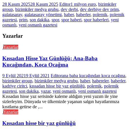
28 Kasım 2025
28 Kasım 2025
Editor
1 milyon euro
,
bizimkiler
group
,
bizimkiler medya grubu
,
dev derbi
,
dev derbiye dev prim
,
galatasaray
,
galatasaray yönetimi
,
haber
,
haberler
,
polemik
,
polemik
gazetesi
,
prim
,
son dakika
,
spor
,
spor haberi
,
spor haberleri
,
yeni
osmanlı
,
yeni osmanlı gazetesi
Yazarlar
Yazarlar
Kıssadan Hisse Yaz Günlüğü; Ana-Baba
Kucağından, Koca Ocağına
9 Eylül 2021
9 Eylül 2021
Editor
ana baba kucağından koca ocağına
,
bizimkiler group
,
bizimkiler medya grubu
,
haber
,
habereler
,
haberler
,
kadriye ciritci
,
kıssadan hisse bir yaz günlüğü
,
polemik
,
polemik
gazetesi
,
son dakika
,
yazar
,
yeni osmanlı
,
yeni osmanlı gazetesi
Kıssadan hisse yaz serisinde kaleme aldığım yeni yazım ile yine
sizlerleyim. Dünyada ve ülkemizde yaşanan salgın hayatlarımıza
kısıtlama getirse de ,...
Yazarlar
Kıssadan hisse bir yaz günlüğü