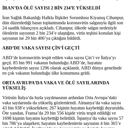
İRAN’DA ÖLÜ SAYISI 2 BİN 234’E YÜKSELDİ
İran Sağlık Bakanlığı Halkla İlişkiler Sorumlusu Kiyanuş Cihanpur,
dün düzenlediği basın toplantısında koronavirüs salgınıyla ilgili son
24 saatlik bilançoyu açıkladı. Cihanpur, ülkede salgın nedeniyle
ölenlerin sayısının 2 bin 234’e ulaştığını, virüs teşhisi konulan kişi
sayısının ise 29 bin 406’ya çıktığını bildirdi.
ABD’DE VAKA SAYISI ÇİN’İ GEÇTİ
ABD’de koronavirüs tespit edilen vaka sayısı Çin’i ve İtalya’yı
geçti. 85 bin 991 vakanın bulunduğu ABD’de, hayatını
kaybedenlerin sayısı 1296 olarak açıklandı. ABD dünya genelinde
en çok vakanın bulunduğu ülke konumuna geldi.
ORTA AVRUPA’DA VAKA VE ÖLÜ SAYILARINDA
YÜKSELİŞ
Virüsün İtalya’da hızla yayılmasının ardından Orta Avrupa’daki
vaka sayılarında da yükseliş gözlemlendi. Almanya’da vaka sayısı
43 bin 938’e yükselirken; 267 kişinin hayatını kaybettiği duyuruldu.
Öte yandan, Fransa’da 29 bin 556 kişide virüs tespit edildiği ve
1698 kişinin hayatını kaybettiği belirtildi. İspanya’da vaka sayısı 57
bin 786’ya ulaşırken; hayatını kaybedenlerin sayısının 4 bin 365’e