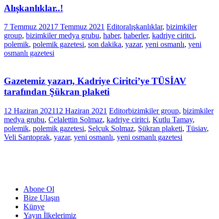
Alışkanlıklar..!
7 Temmuz 2021
7 Temmuz 2021
Editor
alışkanlıklar
,
bizimkiler
group
,
bizimkiler medya grubu
,
haber
,
haberler
,
kadriye ciritci
,
polemik
,
polemik gazetesi
,
son dakika
,
yazar
,
yeni osmanlı
,
yeni
osmanlı gazetesi
Gazetemiz yazarı, Kadriye Ciritci’ye TÜSİAV
tarafından Şükran plaketi
12 Haziran 2021
12 Haziran 2021
Editor
bizimkiler group
,
bizimkiler
medya grubu
,
Celalettin Solmaz
,
kadriye ciritci
,
Kutlu Tamay
,
polemik
,
polemik gazetesi
,
Selçuk Solmaz
,
Şükran plaketi
,
Tüsiav
,
Veli Sarıtoprak
,
yazar
,
yeni osmanlı
,
yeni osmanlı gazetesi
Abone Ol
Bize Ulaşın
Künye
Yayın İlkelerimiz