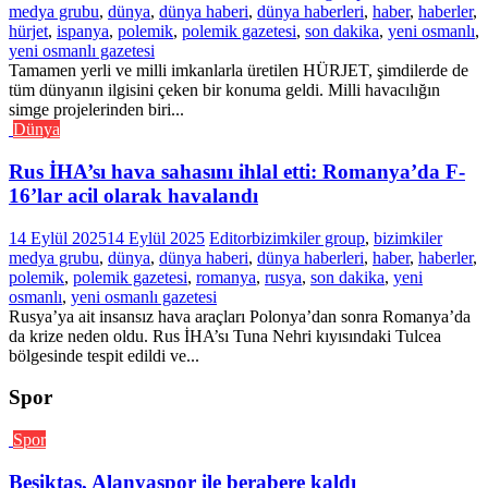
medya grubu
,
dünya
,
dünya haberi
,
dünya haberleri
,
haber
,
haberler
,
hürjet
,
ispanya
,
polemik
,
polemik gazetesi
,
son dakika
,
yeni osmanlı
,
yeni osmanlı gazetesi
Tamamen yerli ve milli imkanlarla üretilen HÜRJET, şimdilerde de
tüm dünyanın ilgisini çeken bir konuma geldi. Milli havacılığın
simge projelerinden biri...
Dünya
Rus İHA’sı hava sahasını ihlal etti: Romanya’da F-
16’lar acil olarak havalandı
14 Eylül 2025
14 Eylül 2025
Editor
bizimkiler group
,
bizimkiler
medya grubu
,
dünya
,
dünya haberi
,
dünya haberleri
,
haber
,
haberler
,
polemik
,
polemik gazetesi
,
romanya
,
rusya
,
son dakika
,
yeni
osmanlı
,
yeni osmanlı gazetesi
Rusya’ya ait insansız hava araçları Polonya’dan sonra Romanya’da
da krize neden oldu. Rus İHA’sı Tuna Nehri kıyısındaki Tulcea
bölgesinde tespit edildi ve...
Spor
Spor
Beşiktaş, Alanyaspor ile berabere kaldı