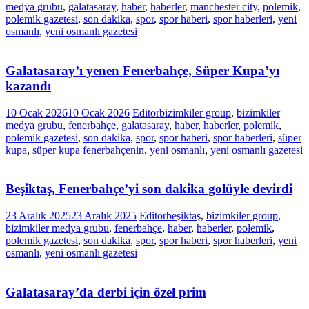
medya grubu
,
galatasaray
,
haber
,
haberler
,
manchester city
,
polemik
,
polemik gazetesi
,
son dakika
,
spor
,
spor haberi
,
spor haberleri
,
yeni
osmanlı
,
yeni osmanlı gazetesi
Galatasaray’ı yenen Fenerbahçe, Süper Kupa’yı
kazandı
10 Ocak 2026
10 Ocak 2026
Editor
bizimkiler group
,
bizimkiler
medya grubu
,
fenerbahçe
,
galatasaray
,
haber
,
haberler
,
polemik
,
polemik gazetesi
,
son dakika
,
spor
,
spor haberi
,
spor haberleri
,
süper
kupa
,
süper kupa fenerbahçenin
,
yeni osmanlı
,
yeni osmanlı gazetesi
Beşiktaş, Fenerbahçe’yi son dakika golüyle devirdi
23 Aralık 2025
23 Aralık 2025
Editor
beşiktaş
,
bizimkiler group
,
bizimkiler medya grubu
,
fenerbahçe
,
haber
,
haberler
,
polemik
,
polemik gazetesi
,
son dakika
,
spor
,
spor haberi
,
spor haberleri
,
yeni
osmanlı
,
yeni osmanlı gazetesi
Galatasaray’da derbi için özel prim