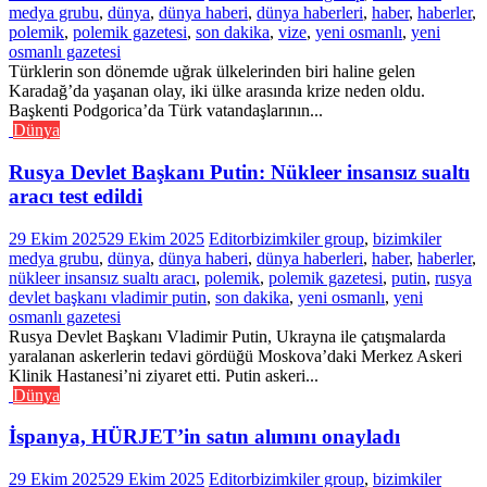
medya grubu
,
dünya
,
dünya haberi
,
dünya haberleri
,
haber
,
haberler
,
polemik
,
polemik gazetesi
,
son dakika
,
vize
,
yeni osmanlı
,
yeni
osmanlı gazetesi
Türklerin son dönemde uğrak ülkelerinden biri haline gelen
Karadağ’da yaşanan olay, iki ülke arasında krize neden oldu.
Başkenti Podgorica’da Türk vatandaşlarının...
Dünya
Rusya Devlet Başkanı Putin: Nükleer insansız sualtı
aracı test edildi
29 Ekim 2025
29 Ekim 2025
Editor
bizimkiler group
,
bizimkiler
medya grubu
,
dünya
,
dünya haberi
,
dünya haberleri
,
haber
,
haberler
,
nükleer insansız sualtı aracı
,
polemik
,
polemik gazetesi
,
putin
,
rusya
devlet başkanı vladimir putin
,
son dakika
,
yeni osmanlı
,
yeni
osmanlı gazetesi
Rusya Devlet Başkanı Vladimir Putin, Ukrayna ile çatışmalarda
yaralanan askerlerin tedavi gördüğü Moskova’daki Merkez Askeri
Klinik Hastanesi’ni ziyaret etti. Putin askeri...
Dünya
İspanya, HÜRJET’in satın alımını onayladı
29 Ekim 2025
29 Ekim 2025
Editor
bizimkiler group
,
bizimkiler