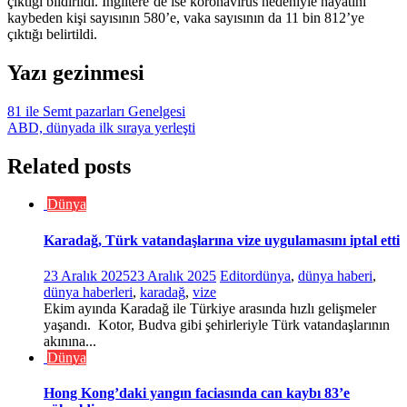
çıktığı bildirildi. İngiltere’de ise koronavirüs nedeniyle hayatını
kaybeden kişi sayısının 580’e, vaka sayısının da 11 bin 812’ye
çıktığı belirtildi.
Yazı gezinmesi
81 ile Semt pazarları Genelgesi
ABD, dünyada ilk sıraya yerleşti
Related posts
Dünya
Karadağ, Türk vatandaşlarına vize uygulamasını iptal etti
23 Aralık 2025
23 Aralık 2025
Editor
dünya
,
dünya haberi
,
dünya haberleri
,
karadağ
,
vize
Ekim ayında Karadağ ile Türkiye arasında hızlı gelişmeler
yaşandı. Kotor, Budva gibi şehirleriyle Türk vatandaşlarının
akınına...
Dünya
Hong Kong’daki yangın faciasında can kaybı 83’e