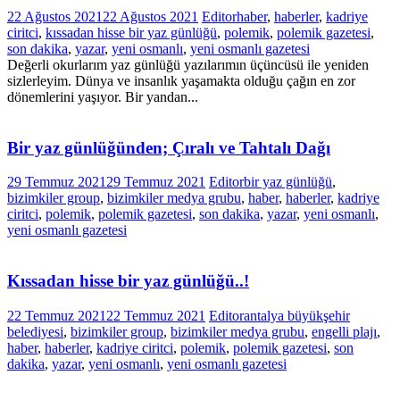
22 Ağustos 2021
22 Ağustos 2021
Editor
haber
,
haberler
,
kadriye
ciritci
,
kıssadan hisse bir yaz günlüğü
,
polemik
,
polemik gazetesi
,
son dakika
,
yazar
,
yeni osmanlı
,
yeni osmanlı gazetesi
Değerli okurlarım yaz günlüğü yazılarımın üçüncüsü ile yeniden
sizlerleyim. Dünya ve insanlık yaşamakta olduğu çağın en zor
dönemlerini yaşıyor. Bir yandan...
Bir yaz günlüğünden; Çıralı ve Tahtalı Dağı
29 Temmuz 2021
29 Temmuz 2021
Editor
bir yaz günlüğü
,
bizimkiler group
,
bizimkiler medya grubu
,
haber
,
haberler
,
kadriye
ciritci
,
polemik
,
polemik gazetesi
,
son dakika
,
yazar
,
yeni osmanlı
,
yeni osmanlı gazetesi
Kıssadan hisse bir yaz günlüğü..!
22 Temmuz 2021
22 Temmuz 2021
Editor
antalya büyükşehir
belediyesi
,
bizimkiler group
,
bizimkiler medya grubu
,
engelli plajı
,
haber
,
haberler
,
kadriye ciritci
,
polemik
,
polemik gazetesi
,
son
dakika
,
yazar
,
yeni osmanlı
,
yeni osmanlı gazetesi