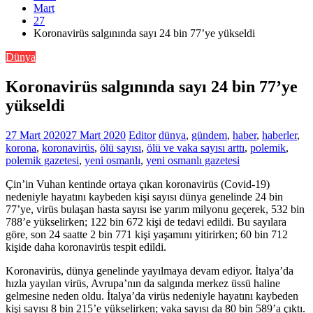
Mart
27
Koronavirüs salgınında sayı 24 bin 77’ye yükseldi
Dünya
Koronavirüs salgınında sayı 24 bin 77’ye
yükseldi
27 Mart 2020
27 Mart 2020
Editor
dünya
,
gündem
,
haber
,
haberler
,
korona
,
koronavirüs
,
ölü sayısı
,
ölü ve vaka sayısı arttı
,
polemik
,
polemik gazetesi
,
yeni osmanlı
,
yeni osmanlı gazetesi
Çin’in Vuhan kentinde ortaya çıkan koronavirüs (Covid-19)
nedeniyle hayatını kaybeden kişi sayısı dünya genelinde 24 bin
77’ye, virüs bulaşan hasta sayısı ise yarım milyonu geçerek, 532 bin
788’e yükselirken; 122 bin 672 kişi de tedavi edildi. Bu sayılara
göre, son 24 saatte 2 bin 771 kişi yaşamını yitirirken; 60 bin 712
kişide daha koronavirüs tespit edildi.
Koronavirüs, dünya genelinde yayılmaya devam ediyor. İtalya’da
hızla yayılan virüs, Avrupa’nın da salgında merkez üssü haline
gelmesine neden oldu. İtalya’da virüs nedeniyle hayatını kaybeden
kişi sayısı 8 bin 215’e yükselirken; vaka sayısı da 80 bin 589’a çıktı.