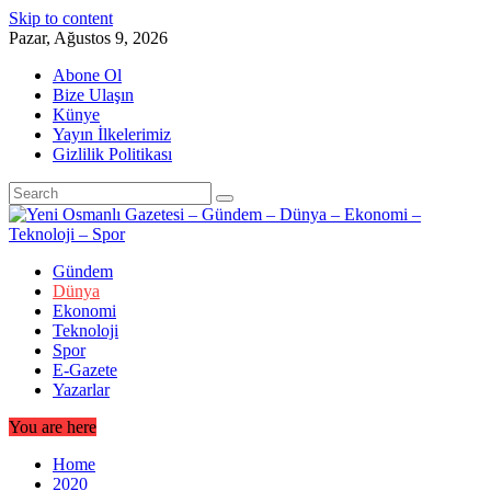
Skip to content
Pazar, Ağustos 9, 2026
Abone Ol
Bize Ulaşın
Künye
Yayın İlkelerimiz
Gizlilik Politikası
Gündem
Dünya
Ekonomi
Teknoloji
Spor
E-Gazete
Yazarlar
You are here
Home
2020