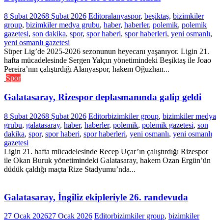
8 Şubat 2026
8 Şubat 2026
Editor
alanyaspor
,
beşiktaş
,
bizimkiler
group
,
bizimkiler medya grubu
,
haber
,
haberler
,
polemik
,
polemik
gazetesi
,
son dakika
,
spor
,
spor haberi
,
spor haberleri
,
yeni osmanlı
,
yeni osmanlı gazetesi
Süper Lig’de 2025-2026 sezonunun heyecanı yaşanıyor. Ligin 21.
hafta mücadelesinde Sergen Yalçın yönetimindeki Beşiktaş ile Joao
Pereira’nın çalıştırdığı Alanyaspor, hakem Oğuzhan...
Spor
Galatasaray, Rizespor deplasmanında galip geldi
8 Şubat 2026
8 Şubat 2026
Editor
bizimkiler group
,
bizimkiler medya
grubu
,
galatasaray
,
haber
,
haberler
,
polemik
,
polemik gazetesi
,
son
dakika
,
spor
,
spor haberi
,
spor haberleri
,
yeni osmanlı
,
yeni osmanlı
gazetesi
Ligin 21. hafta mücadelesinde Recep Uçar’ın çalıştırdığı Rizespor
ile Okan Buruk yönetimindeki Galatasaray, hakem Ozan Ergün’ün
düdük çaldığı maçta Rize Stadyumu’nda...
Galatasaray, İngiliz ekipleriyle 26. randevuda
27 Ocak 2026
27 Ocak 2026
Editor
bizimkiler group
,
bizimkiler