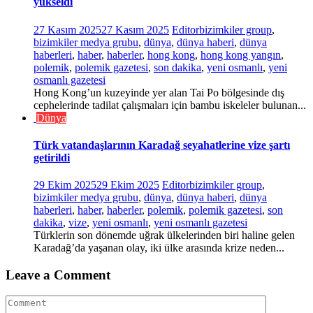
yükseldi
27 Kasım 2025
27 Kasım 2025
Editor
bizimkiler group
,
bizimkiler medya grubu
,
dünya
,
dünya haberi
,
dünya
haberleri
,
haber
,
haberler
,
hong kong
,
hong kong yangın
,
polemik
,
polemik gazetesi
,
son dakika
,
yeni osmanlı
,
yeni
osmanlı gazetesi
Hong Kong’un kuzeyinde yer alan Tai Po bölgesinde dış
cephelerinde tadilat çalışmaları için bambu iskeleler bulunan...
Dünya
Türk vatandaşlarının Karadağ seyahatlerine vize şartı
getirildi
29 Ekim 2025
29 Ekim 2025
Editor
bizimkiler group
,
bizimkiler medya grubu
,
dünya
,
dünya haberi
,
dünya
haberleri
,
haber
,
haberler
,
polemik
,
polemik gazetesi
,
son
dakika
,
vize
,
yeni osmanlı
,
yeni osmanlı gazetesi
Türklerin son dönemde uğrak ülkelerinden biri haline gelen
Karadağ’da yaşanan olay, iki ülke arasında krize neden...
Leave a Comment