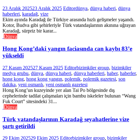
23 Aralık 2025
23 Aralık 2025
Editor
dünya
,
dünya haberi
,
dünya
haberleri
,
karadağ
,
vize
Ekim ayında Karadağ ile Türkiye arasında hızlı gelişmeler yaşandı.
Kotor, Budva gibi şehirleriyle Türk vatandaşlarının akınına uğrayan
Karadağ, sürpriz bir karar...
Dünya
Hong Kong’daki yangın faciasında can kaybı 83’e
yükseldi
27 Kasım 2025
27 Kasım 2025
Editor
bizimkiler group
,
bizimkiler
medya grubu
,
dünya
,
dünya haberi
,
dünya haberleri
,
haber
,
haberler
,
hong kong
,
hong kong yangın
,
polemik
,
polemik gazetesi
,
son
dakika
,
yeni osmanlı
,
yeni osmanlı gazetesi
Hong Kong’un kuzeyinde yer alan Tai Po bölgesinde dış
cephelerinde tadilat çalışmaları için bambu iskeleler bulunan “Wang
Fuk Court” sitesindeki 31...
Dünya
Türk vatandaşlarının Karadağ seyahatlerine vize
şartı getirildi
29 Ekim 2025
29 Ekim 2025
Editor
bizimkiler group
,
bizimkiler