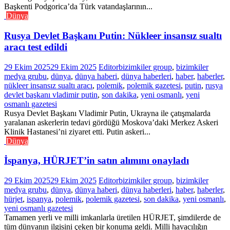
Başkenti Podgorica’da Türk vatandaşlarının...
Dünya
Rusya Devlet Başkanı Putin: Nükleer insansız sualtı
aracı test edildi
29 Ekim 2025
29 Ekim 2025
Editor
bizimkiler group
,
bizimkiler
medya grubu
,
dünya
,
dünya haberi
,
dünya haberleri
,
haber
,
haberler
,
nükleer insansız sualtı aracı
,
polemik
,
polemik gazetesi
,
putin
,
rusya
devlet başkanı vladimir putin
,
son dakika
,
yeni osmanlı
,
yeni
osmanlı gazetesi
Rusya Devlet Başkanı Vladimir Putin, Ukrayna ile çatışmalarda
yaralanan askerlerin tedavi gördüğü Moskova’daki Merkez Askeri
Klinik Hastanesi’ni ziyaret etti. Putin askeri...
Dünya
İspanya, HÜRJET’in satın alımını onayladı
29 Ekim 2025
29 Ekim 2025
Editor
bizimkiler group
,
bizimkiler
medya grubu
,
dünya
,
dünya haberi
,
dünya haberleri
,
haber
,
haberler
,
hürjet
,
ispanya
,
polemik
,
polemik gazetesi
,
son dakika
,
yeni osmanlı
,
yeni osmanlı gazetesi
Tamamen yerli ve milli imkanlarla üretilen HÜRJET, şimdilerde de
tüm dünyanın ilgisini çeken bir konuma geldi. Milli havacılığın