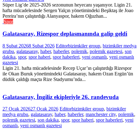
Süper Lig’de 2025-2026 sezonunun heyecanı yaşanıyor. Ligin 21.
hafta mücadelesinde Sergen Yalçın yönetimindeki Beşiktaş ile Joao
Pereira’nın çalıştırdığı Alanyaspor, hakem Oğuzhan...
Spor
Galatasaray, Rizespor deplasmanında galip geldi
8 Şubat 2026
8 Şubat 2026
Editor
bizimkiler group
,
bizimkiler medya
grubu
,
galatasaray
,
haber
,
haberler
,
polemik
,
polemik gazetesi
,
son
dakika
,
spor
,
spor haberi
,
spor haberleri
,
yeni osmanlı
,
yeni osmanlı
gazetesi
Ligin 21. hafta mücadelesinde Recep Uçar’ın çalıştırdığı Rizespor
ile Okan Buruk yönetimindeki Galatasaray, hakem Ozan Ergün’ün
düdük çaldığı maçta Rize Stadyumu’nda...
Galatasaray, İngiliz ekipleriyle 26. randevuda
27 Ocak 2026
27 Ocak 2026
Editor
bizimkiler group
,
bizimkiler
medya grubu
,
galatasaray
,
haber
,
haberler
,
manchester city
,
polemik
,
polemik gazetesi
,
son dakika
,
spor
,
spor haberi
,
spor haberleri
,
yeni
osmanlı
,
yeni osmanlı gazetesi