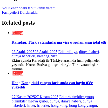
Yol Kenarındaki tabut Panik yarattı
Faaliyetleri Durduruldu
Related posts
Dünya
Karadağ, Türk vatandaşlarına vize uygulamasını iptal etti
23 Aralık 2025
23 Aralık 2025
Editor
dünya
,
dünya haberi
,
dünya haberleri
,
karadağ
,
vize
Ekim ayında Karadağ ile Türkiye arasında hızlı gelişmeler
yaşandı. Kotor, Budva gibi şehirleriyle Türk vatandaşlarının
akınına...
Dünya
Hong Kong’daki yangın faciasında can kaybı 83’e
yükseldi
27 Kasım 2025
27 Kasım 2025
Editor
bizimkiler group
,
bizimkiler medya grubu
,
dünya
,
dünya haberi
,
dünya
haberleri
,
haber
,
haberler
,
hong kong
,
hong kong yangın
,