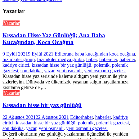
Yazarlar
Yazarlar
Kıssadan Hisse Yaz Günlüğü; Ana-Baba
Kucağından, Koca Ocağına
9 Eylül 2021
9 Eylül 2021
Editor
ana baba kucağından koca ocağına
,
bizimkiler group
,
bizimkiler medya grubu
,
haber
,
habereler
,
haberler
,
kadriye ciritci
,
kıssadan hisse bir yaz günlüğü
,
polemik
,
polemik
gazetesi
,
son dakika
,
yazar
,
yeni osmanlı
,
yeni osmanlı gazetesi
Kıssadan hisse yaz serisinde kaleme aldığım yeni yazım ile yine
sizlerleyim. Dünyada ve ülkemizde yaşanan salgın hayatlarımıza
kısıtlama getirse de ,...
Yazarlar
Kıssadan hisse bir yaz günlüğü
22 Ağustos 2021
22 Ağustos 2021
Editor
haber
,
haberler
,
kadriye
ciritci
,
kıssadan hisse bir yaz günlüğü
,
polemik
,
polemik gazetesi
,
son dakika
,
yazar
,
yeni osmanlı
,
yeni osmanlı gazetesi
Değerli okurlarım yaz günlüğü yazılarımın üçüncüsü ile yeniden