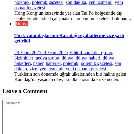
polemik
,
polemik gazetesi
,
son dakika
,
yeni osmanlı
,
yeni
osmanlı gazetesi
Hong Kong’un kuzeyinde yer alan Tai Po bölgesinde dış
cephelerinde tadilat çalışmaları için bambu iskeleler bulunan...
Dünya
Türk vatandaşlarının Karadağ seyahatlerine vize şartı
getirildi
29 Ekim 2025
29 Ekim 2025
Editor
bizimkiler group
,
bizimkiler medya grubu
,
dünya
,
dünya haberi
,
dünya
haberleri
,
haber
,
haberler
,
polemik
,
polemik gazetesi
,
son
dakika
,
vize
,
yeni osmanlı
,
yeni osmanlı gazetesi
Türklerin son dönemde uğrak ülkelerinden biri haline gelen
Karadağ’da yaşanan olay, iki ülke arasında krize neden...
Leave a Comment