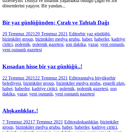
sizlerleyim. Dünya ve insanlık yaşamakta olduğu çağın en zor
dönemlerini yaşıyor. Bir yandan...
Bir yaz günlüğünden; Çıralı ve Tahtalı Dağı
29 Temmuz 2021
29 Temmuz 2021
Editor
bir yaz günlüğü
,
bizimkiler group
,
bizimkiler medya grubu
,
haber
,
haberler
,
kadriye
ciritci
,
polemik
,
polemik gazetesi
,
son dakika
,
yazar
,
yeni osmanlı
,
yeni osmanlı gazetesi
Kıssadan hisse bir yaz günlüğü..!
22 Temmuz 2021
22 Temmuz 2021
Editor
antalya büyükşehir
belediyesi
,
bizimkiler group
,
bizimkiler medya grubu
,
engelli plajı
,
haber
,
haberler
,
kadriye ciritci
,
polemik
,
polemik gazetesi
,
son
dakika
,
yazar
,
yeni osmanlı
,
yeni osmanlı gazetesi
Alışkanlıklar..!
7 Temmuz 2021
7 Temmuz 2021
Editor
alışkanlıklar
,
bizimkiler
group
,
bizimkiler medya grubu
,
haber
,
haberler
,
kadriye ciritci
,