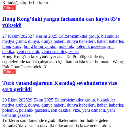
Karadağ, sürpriz bir karar...
Dünya
Hong Kong’daki yangın faciasında can kaybı 83’e
yükseldi
27 Kasım 2025
27 Kasım 2025
Editor
bizimkiler group
,
bizimkiler
medya grubu
,
dünya
,
dünya haberi
,
dünya haberleri
,
haber
,
haberler
,
hong kong
,
hong kong yangın
,
polemik
,
polemik gazetesi
,
son
dakika
,
yeni osmanlı
,
yeni osmanlı gazetesi
Hong Kong’un kuzeyinde yer alan Tai Po bölgesinde dış
cephelerinde tadilat çalışmaları için bambu iskeleler bulunan “Wang
Fuk Court” sitesindeki 31...
Dünya
Türk vatandaşlarının Karadağ seyahatlerine vize
şartı getirildi
29 Ekim 2025
29 Ekim 2025
Editor
bizimkiler group
,
bizimkiler
medya grubu
,
dünya
,
dünya haberi
,
dünya haberleri
,
haber
,
haberler
,
polemik
,
polemik gazetesi
,
son dakika
,
vize
,
yeni osmanlı
,
yeni
osmanlı gazetesi
Türklerin son dönemde uğrak ülkelerinden biri haline gelen
Karadağ’da yaşanan olay, iki ülke arasında krize neden oldu.