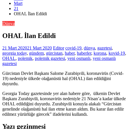
Mart
21
OHAL İlan Edildi
Dünya
OHAL İlan Edildi
21 Mart 2020
21 Mart 2020
Editor
covid-19
,
dünya
,
gazetesi
,
georgia today
,
gündem
,
gürcistan
,
haber
,
haberler
,
korona
,
kovid-19
,
OHAL
,
polemik
,
polemik gazetesi
,
yeni osmanlı
,
yeni osmanlı
gazetesi
Gürcistan Devlet Başkanı Salome Zurabişvili, koronavirüs (Covid-
19) nedeniyle ülkede olağanüstü hal (OHAL) ilan edildiğini
duyurdu.
Georgia Today gazetesinde yer alan habere göre, ülkenin Devlet
Başkanı Zurabişvili, koronavirüs nedeniyle 21 Nisan’a kadar ülkede
OHAL edildiğini duyurdu. Zurabişvili konuyla alakalı “Gürcistan
genelinde olağanüstü hal ilan etme kararı aldım. Bu karar ilan edilir
edilmez yürürlüğe girecek” ifadelerini kullandı.
Yazı gezinmesi