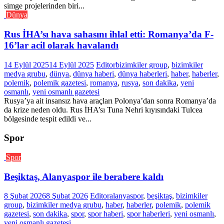
simge projelerinden biri...
Dünya
Rus İHA’sı hava sahasını ihlal etti: Romanya’da F-
16’lar acil olarak havalandı
14 Eylül 2025
14 Eylül 2025
Editor
bizimkiler group
,
bizimkiler
medya grubu
,
dünya
,
dünya haberi
,
dünya haberleri
,
haber
,
haberler
,
polemik
,
polemik gazetesi
,
romanya
,
rusya
,
son dakika
,
yeni
osmanlı
,
yeni osmanlı gazetesi
Rusya’ya ait insansız hava araçları Polonya’dan sonra Romanya’da
da krize neden oldu. Rus İHA’sı Tuna Nehri kıyısındaki Tulcea
bölgesinde tespit edildi ve...
Spor
Spor
Beşiktaş, Alanyaspor ile berabere kaldı
8 Şubat 2026
8 Şubat 2026
Editor
alanyaspor
,
beşiktaş
,
bizimkiler
group
,
bizimkiler medya grubu
,
haber
,
haberler
,
polemik
,
polemik
gazetesi
,
son dakika
,
spor
,
spor haberi
,
spor haberleri
,
yeni osmanlı
,
yeni osmanlı gazetesi