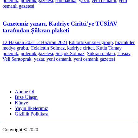
polemik
,
polemik gazetesi
,
son dakika
,
yazar
,
yeni osmanlı
,
yeni
osmanlı gazetesi
Gazetemiz yazarı, Kadriye Ciritci’ye TÜSİAV
tarafından Şükran plaketi
12 Haziran 2021
12 Haziran 2021
Editor
bizimkiler group
,
bizimkiler
medya grubu
,
Celalettin Solmaz
,
kadriye ciritci
,
Kutlu Tamay
,
polemik
,
polemik gazetesi
,
Selçuk Solmaz
,
Şükran plaketi
,
Tüsiav
,
Veli Sarıtoprak
,
yazar
,
yeni osmanlı
,
yeni osmanlı gazetesi
Abone Ol
Bize Ulaşın
Künye
Yayın İlkelerimiz
Gizlilik Politikası
Copyright © 2020