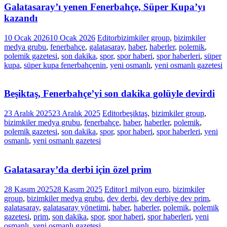
Galatasaray’ı yenen Fenerbahçe, Süper Kupa’yı
kazandı
10 Ocak 2026
10 Ocak 2026
Editor
bizimkiler group
,
bizimkiler
medya grubu
,
fenerbahçe
,
galatasaray
,
haber
,
haberler
,
polemik
,
polemik gazetesi
,
son dakika
,
spor
,
spor haberi
,
spor haberleri
,
süper
kupa
,
süper kupa fenerbahçenin
,
yeni osmanlı
,
yeni osmanlı gazetesi
Beşiktaş, Fenerbahçe’yi son dakika golüyle devirdi
23 Aralık 2025
23 Aralık 2025
Editor
beşiktaş
,
bizimkiler group
,
bizimkiler medya grubu
,
fenerbahçe
,
haber
,
haberler
,
polemik
,
polemik gazetesi
,
son dakika
,
spor
,
spor haberi
,
spor haberleri
,
yeni
osmanlı
,
yeni osmanlı gazetesi
Galatasaray’da derbi için özel prim
28 Kasım 2025
28 Kasım 2025
Editor
1 milyon euro
,
bizimkiler
group
,
bizimkiler medya grubu
,
dev derbi
,
dev derbiye dev prim
,
galatasaray
,
galatasaray yönetimi
,
haber
,
haberler
,
polemik
,
polemik
gazetesi
,
prim
,
son dakika
,
spor
,
spor haberi
,
spor haberleri
,
yeni
osmanlı
,
yeni osmanlı gazetesi