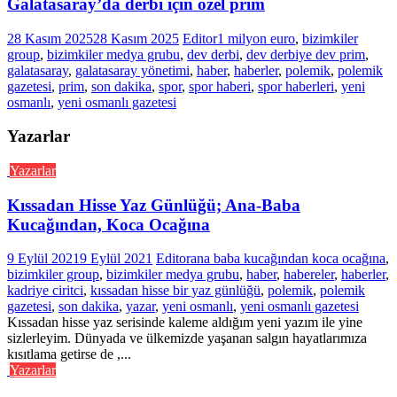
Galatasaray’da derbi için özel prim
28 Kasım 2025
28 Kasım 2025
Editor
1 milyon euro
,
bizimkiler
group
,
bizimkiler medya grubu
,
dev derbi
,
dev derbiye dev prim
,
galatasaray
,
galatasaray yönetimi
,
haber
,
haberler
,
polemik
,
polemik
gazetesi
,
prim
,
son dakika
,
spor
,
spor haberi
,
spor haberleri
,
yeni
osmanlı
,
yeni osmanlı gazetesi
Yazarlar
Yazarlar
Kıssadan Hisse Yaz Günlüğü; Ana-Baba
Kucağından, Koca Ocağına
9 Eylül 2021
9 Eylül 2021
Editor
ana baba kucağından koca ocağına
,
bizimkiler group
,
bizimkiler medya grubu
,
haber
,
habereler
,
haberler
,
kadriye ciritci
,
kıssadan hisse bir yaz günlüğü
,
polemik
,
polemik
gazetesi
,
son dakika
,
yazar
,
yeni osmanlı
,
yeni osmanlı gazetesi
Kıssadan hisse yaz serisinde kaleme aldığım yeni yazım ile yine
sizlerleyim. Dünyada ve ülkemizde yaşanan salgın hayatlarımıza
kısıtlama getirse de ,...
Yazarlar