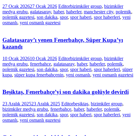
27 Ocak 2026
27 Ocak 2026
Editor
bizimkiler group
,
bizimkiler
medya grubu
,
galatasaray
,
haber
,
haberler
,
manchester city
,
polemik
,
polemik gazetesi
,
son dakika
,
spor
,
spor haberi
,
spor haberleri
,
yeni
osmanlı
,
yeni osmanlı gazetesi
Galatasaray’ı yenen Fenerbahçe, Süper Kupa’yı
kazandı
10 Ocak 2026
10 Ocak 2026
Editor
bizimkiler group
,
bizimkiler
medya grubu
,
fenerbahçe
,
galatasaray
,
haber
,
haberler
,
polemik
,
polemik gazetesi
,
son dakika
,
spor
,
spor haberi
,
spor haberleri
,
süper
kupa
,
süper kupa fenerbahçenin
,
yeni osmanlı
,
yeni osmanlı gazetesi
Beşiktaş, Fenerbahçe’yi son dakika golüyle devirdi
23 Aralık 2025
23 Aralık 2025
Editor
beşiktaş
,
bizimkiler group
,
bizimkiler medya grubu
,
fenerbahçe
,
haber
,
haberler
,
polemik
,
polemik gazetesi
,
son dakika
,
spor
,
spor haberi
,
spor haberleri
,
yeni
osmanlı
,
yeni osmanlı gazetesi