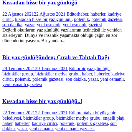
Kıssadan hisse bir yaz günlüğü
22 Ağustos 2021
22 Ağustos 2021
Editor
haber
,
haberler
,
kadriye
ciritci
,
kıssadan hisse bir yaz günlüğü
,
polemik
,
polemik gazetesi
,
son dakika
,
yazar
,
yeni osmanlı
,
yeni osmanlı gazetesi
Değerli okurlarım yaz günlüğü yazılarımın üçüncüsü ile yeniden
sizlerleyim. Dünya ve insanlık yaşamakta olduğu çağın en zor
dönemlerini yaşıyor. Bir yandan...
Bir yaz günlüğünden; Çıralı ve Tahtalı Dağı
29 Temmuz 2021
29 Temmuz 2021
Editor
bir yaz günlüğü
,
bizimkiler group
,
bizimkiler medya grubu
,
haber
,
haberler
,
kadriye
ciritci
,
polemik
,
polemik gazetesi
,
son dakika
,
yazar
,
yeni osmanlı
,
yeni osmanlı gazetesi
Kıssadan hisse bir yaz günlüğü..!
22 Temmuz 2021
22 Temmuz 2021
Editor
antalya büyükşehir
belediyesi
,
bizimkiler group
,
bizimkiler medya grubu
,
engelli plajı
,
haber
,
haberler
,
kadriye ciritci
,
polemik
,
polemik gazetesi
,
son
dakika
,
yazar
,
yeni osmanlı
,
yeni osmanlı gazetesi