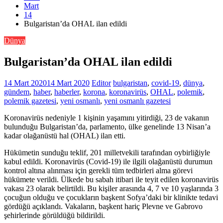
Mart
14
Bulgaristan’da OHAL ilan edildi
Dünya
Bulgaristan’da OHAL ilan edildi
14 Mart 2020
14 Mart 2020
Editor
bulgaristan
,
covid-19
,
dünya
,
gündem
,
haber
,
haberler
,
korona
,
koronavirüs
,
OHAL
,
polemik
,
polemik gazetesi
,
yeni osmanlı
,
yeni osmanlı gazetesi
Koronavirüs nedeniyle 1 kişinin yaşamını yitirdiği, 23 de vakanın
bulunduğu Bulgaristan’da, parlamento, ülke genelinde 13 Nisan’a
kadar olağanüstü hal (OHAL) ilan etti.
Hükümetin sunduğu teklif, 201 milletvekili tarafından oybirliğiyle
kabul edildi. Koronavirüs (Covid-19) ile ilgili olağanüstü durumun
kontrol altına alınması için gerekli tüm tedbirleri alma görevi
hükümete verildi. Ülkede bu sabah itibari ile teyit edilen koronavirüs
vakası 23 olarak belirtildi. Bu kişiler arasında 4, 7 ve 10 yaşlarında 3
çocuğun olduğu ve çocukların başkent Sofya’daki bir klinikte tedavi
gördüğü açıklandı. Vakaların, başkent hariç Plevne ve Gabrovo
şehirlerinde görüldüğü bildirildi.