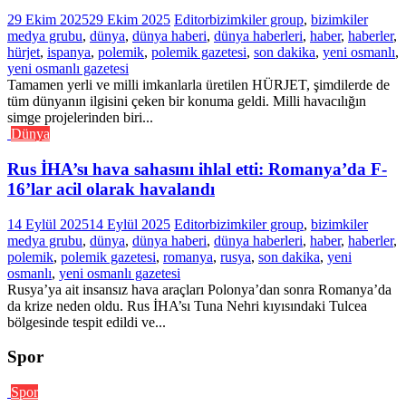
29 Ekim 2025
29 Ekim 2025
Editor
bizimkiler group
,
bizimkiler
medya grubu
,
dünya
,
dünya haberi
,
dünya haberleri
,
haber
,
haberler
,
hürjet
,
ispanya
,
polemik
,
polemik gazetesi
,
son dakika
,
yeni osmanlı
,
yeni osmanlı gazetesi
Tamamen yerli ve milli imkanlarla üretilen HÜRJET, şimdilerde de
tüm dünyanın ilgisini çeken bir konuma geldi. Milli havacılığın
simge projelerinden biri...
Dünya
Rus İHA’sı hava sahasını ihlal etti: Romanya’da F-
16’lar acil olarak havalandı
14 Eylül 2025
14 Eylül 2025
Editor
bizimkiler group
,
bizimkiler
medya grubu
,
dünya
,
dünya haberi
,
dünya haberleri
,
haber
,
haberler
,
polemik
,
polemik gazetesi
,
romanya
,
rusya
,
son dakika
,
yeni
osmanlı
,
yeni osmanlı gazetesi
Rusya’ya ait insansız hava araçları Polonya’dan sonra Romanya’da
da krize neden oldu. Rus İHA’sı Tuna Nehri kıyısındaki Tulcea
bölgesinde tespit edildi ve...
Spor
Spor