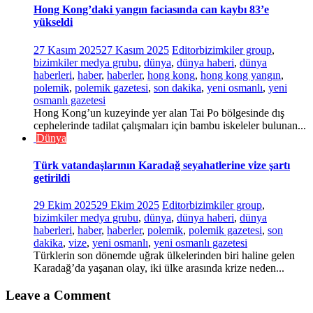
Hong Kong’daki yangın faciasında can kaybı 83’e
yükseldi
27 Kasım 2025
27 Kasım 2025
Editor
bizimkiler group
,
bizimkiler medya grubu
,
dünya
,
dünya haberi
,
dünya
haberleri
,
haber
,
haberler
,
hong kong
,
hong kong yangın
,
polemik
,
polemik gazetesi
,
son dakika
,
yeni osmanlı
,
yeni
osmanlı gazetesi
Hong Kong’un kuzeyinde yer alan Tai Po bölgesinde dış
cephelerinde tadilat çalışmaları için bambu iskeleler bulunan...
Dünya
Türk vatandaşlarının Karadağ seyahatlerine vize şartı
getirildi
29 Ekim 2025
29 Ekim 2025
Editor
bizimkiler group
,
bizimkiler medya grubu
,
dünya
,
dünya haberi
,
dünya
haberleri
,
haber
,
haberler
,
polemik
,
polemik gazetesi
,
son
dakika
,
vize
,
yeni osmanlı
,
yeni osmanlı gazetesi
Türklerin son dönemde uğrak ülkelerinden biri haline gelen
Karadağ’da yaşanan olay, iki ülke arasında krize neden...
Leave a Comment