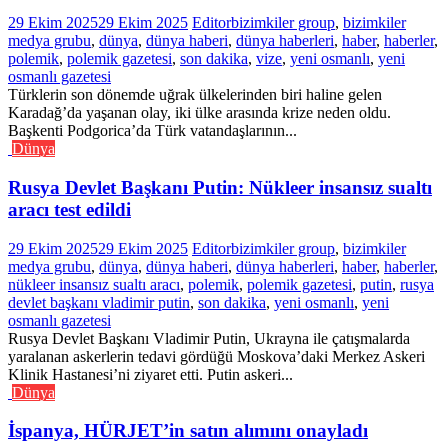
29 Ekim 2025
29 Ekim 2025
Editor
bizimkiler group
,
bizimkiler
medya grubu
,
dünya
,
dünya haberi
,
dünya haberleri
,
haber
,
haberler
,
polemik
,
polemik gazetesi
,
son dakika
,
vize
,
yeni osmanlı
,
yeni
osmanlı gazetesi
Türklerin son dönemde uğrak ülkelerinden biri haline gelen
Karadağ’da yaşanan olay, iki ülke arasında krize neden oldu.
Başkenti Podgorica’da Türk vatandaşlarının...
Dünya
Rusya Devlet Başkanı Putin: Nükleer insansız sualtı
aracı test edildi
29 Ekim 2025
29 Ekim 2025
Editor
bizimkiler group
,
bizimkiler
medya grubu
,
dünya
,
dünya haberi
,
dünya haberleri
,
haber
,
haberler
,
nükleer insansız sualtı aracı
,
polemik
,
polemik gazetesi
,
putin
,
rusya
devlet başkanı vladimir putin
,
son dakika
,
yeni osmanlı
,
yeni
osmanlı gazetesi
Rusya Devlet Başkanı Vladimir Putin, Ukrayna ile çatışmalarda
yaralanan askerlerin tedavi gördüğü Moskova’daki Merkez Askeri
Klinik Hastanesi’ni ziyaret etti. Putin askeri...
Dünya
İspanya, HÜRJET’in satın alımını onayladı