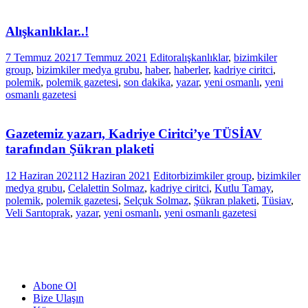
Alışkanlıklar..!
7 Temmuz 2021
7 Temmuz 2021
Editor
alışkanlıklar
,
bizimkiler
group
,
bizimkiler medya grubu
,
haber
,
haberler
,
kadriye ciritci
,
polemik
,
polemik gazetesi
,
son dakika
,
yazar
,
yeni osmanlı
,
yeni
osmanlı gazetesi
Gazetemiz yazarı, Kadriye Ciritci’ye TÜSİAV
tarafından Şükran plaketi
12 Haziran 2021
12 Haziran 2021
Editor
bizimkiler group
,
bizimkiler
medya grubu
,
Celalettin Solmaz
,
kadriye ciritci
,
Kutlu Tamay
,
polemik
,
polemik gazetesi
,
Selçuk Solmaz
,
Şükran plaketi
,
Tüsiav
,
Veli Sarıtoprak
,
yazar
,
yeni osmanlı
,
yeni osmanlı gazetesi
Abone Ol
Bize Ulaşın