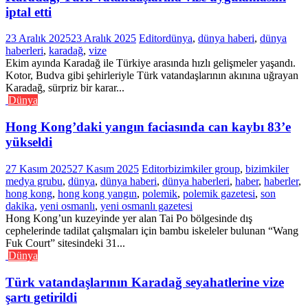
iptal etti
23 Aralık 2025
23 Aralık 2025
Editor
dünya
,
dünya haberi
,
dünya
haberleri
,
karadağ
,
vize
Ekim ayında Karadağ ile Türkiye arasında hızlı gelişmeler yaşandı.
Kotor, Budva gibi şehirleriyle Türk vatandaşlarının akınına uğrayan
Karadağ, sürpriz bir karar...
Dünya
Hong Kong’daki yangın faciasında can kaybı 83’e
yükseldi
27 Kasım 2025
27 Kasım 2025
Editor
bizimkiler group
,
bizimkiler
medya grubu
,
dünya
,
dünya haberi
,
dünya haberleri
,
haber
,
haberler
,
hong kong
,
hong kong yangın
,
polemik
,
polemik gazetesi
,
son
dakika
,
yeni osmanlı
,
yeni osmanlı gazetesi
Hong Kong’un kuzeyinde yer alan Tai Po bölgesinde dış
cephelerinde tadilat çalışmaları için bambu iskeleler bulunan “Wang
Fuk Court” sitesindeki 31...
Dünya
Türk vatandaşlarının Karadağ seyahatlerine vize
şartı getirildi