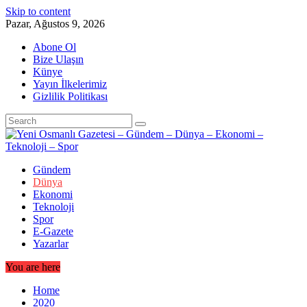
Skip to content
Pazar, Ağustos 9, 2026
Abone Ol
Bize Ulaşın
Künye
Yayın İlkelerimiz
Gizlilik Politikası
Gündem
Dünya
Ekonomi
Teknoloji
Spor
E-Gazete
Yazarlar
You are here
Home
2020