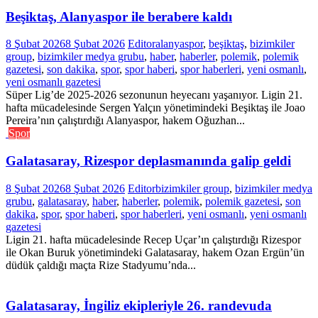
Beşiktaş, Alanyaspor ile berabere kaldı
8 Şubat 2026
8 Şubat 2026
Editor
alanyaspor
,
beşiktaş
,
bizimkiler
group
,
bizimkiler medya grubu
,
haber
,
haberler
,
polemik
,
polemik
gazetesi
,
son dakika
,
spor
,
spor haberi
,
spor haberleri
,
yeni osmanlı
,
yeni osmanlı gazetesi
Süper Lig’de 2025-2026 sezonunun heyecanı yaşanıyor. Ligin 21.
hafta mücadelesinde Sergen Yalçın yönetimindeki Beşiktaş ile Joao
Pereira’nın çalıştırdığı Alanyaspor, hakem Oğuzhan...
Spor
Galatasaray, Rizespor deplasmanında galip geldi
8 Şubat 2026
8 Şubat 2026
Editor
bizimkiler group
,
bizimkiler medya
grubu
,
galatasaray
,
haber
,
haberler
,
polemik
,
polemik gazetesi
,
son
dakika
,
spor
,
spor haberi
,
spor haberleri
,
yeni osmanlı
,
yeni osmanlı
gazetesi
Ligin 21. hafta mücadelesinde Recep Uçar’ın çalıştırdığı Rizespor
ile Okan Buruk yönetimindeki Galatasaray, hakem Ozan Ergün’ün
düdük çaldığı maçta Rize Stadyumu’nda...
Galatasaray, İngiliz ekipleriyle 26. randevuda