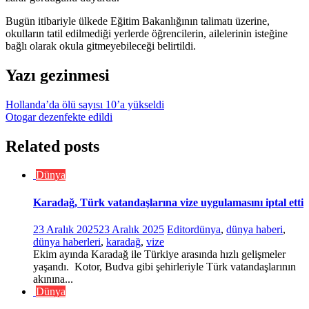
Bugün itibariyle ülkede Eğitim Bakanlığının talimatı üzerine,
okulların tatil edilmediği yerlerde öğrencilerin, ailelerinin isteğine
bağlı olarak okula gitmeyebileceği belirtildi.
Yazı gezinmesi
Hollanda’da ölü sayısı 10’a yükseldi
Otogar dezenfekte edildi
Related posts
Dünya
Karadağ, Türk vatandaşlarına vize uygulamasını iptal etti
23 Aralık 2025
23 Aralık 2025
Editor
dünya
,
dünya haberi
,
dünya haberleri
,
karadağ
,
vize
Ekim ayında Karadağ ile Türkiye arasında hızlı gelişmeler
yaşandı. Kotor, Budva gibi şehirleriyle Türk vatandaşlarının
akınına...
Dünya