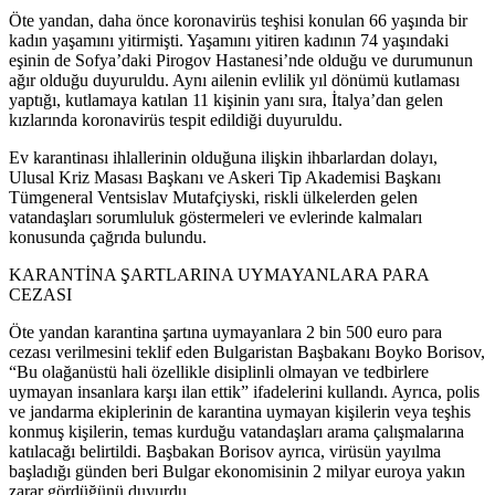
Öte yandan, daha önce koronavirüs teşhisi konulan 66 yaşında bir
kadın yaşamını yitirmişti. Yaşamını yitiren kadının 74 yaşındaki
eşinin de Sofya’daki Pirogov Hastanesi’nde olduğu ve durumunun
ağır olduğu duyuruldu. Aynı ailenin evlilik yıl dönümü kutlaması
yaptığı, kutlamaya katılan 11 kişinin yanı sıra, İtalya’dan gelen
kızlarında koronavirüs tespit edildiği duyuruldu.
Ev karantinası ihlallerinin olduğuna ilişkin ihbarlardan dolayı,
Ulusal Kriz Masası Başkanı ve Askeri Tip Akademisi Başkanı
Tümgeneral Ventsislav Mutafçiyski, riskli ülkelerden gelen
vatandaşları sorumluluk göstermeleri ve evlerinde kalmaları
konusunda çağrıda bulundu.
KARANTİNA ŞARTLARINA UYMAYANLARA PARA
CEZASI
Öte yandan karantina şartına uymayanlara 2 bin 500 euro para
cezası verilmesini teklif eden Bulgaristan Başbakanı Boyko Borisov,
“Bu olağanüstü hali özellikle disiplinli olmayan ve tedbirlere
uymayan insanlara karşı ilan ettik” ifadelerini kullandı. Ayrıca, polis
ve jandarma ekiplerinin de karantina uymayan kişilerin veya teşhis
konmuş kişilerin, temas kurduğu vatandaşları arama çalışmalarına
katılacağı belirtildi. Başbakan Borisov ayrıca, virüsün yayılma
başladığı günden beri Bulgar ekonomisinin 2 milyar euroya yakın
zarar gördüğünü duyurdu.